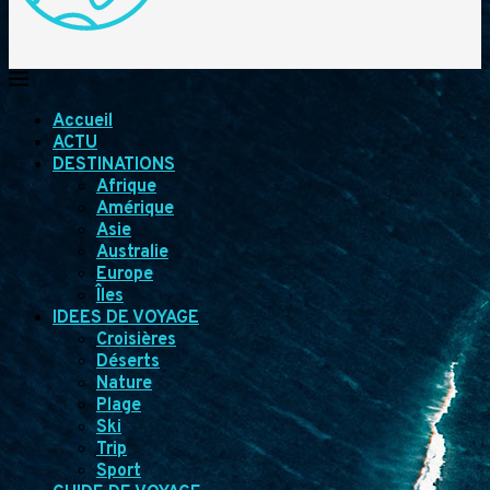
Accueil
ACTU
DESTINATIONS
Afrique
Amérique
Asie
Australie
Europe
Îles
IDEES DE VOYAGE
Croisières
Déserts
Nature
Plage
Ski
Trip
Sport