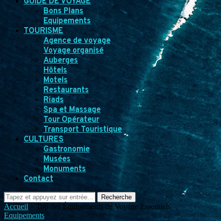
GUIDE DE VOYAGE
Bons Plans
Equipements
TOURISME
Agence de voyage
Voyage organisé
Auberges
Hôtels
Motels
Restaurants
Riads
Spa et Massage
Tour Opérateur
Transport Touristique
CULTURES
Gastronomie
Musées
Monuments
Contact
Recherche
Accueil
»
Top des Équipements de Voyage Essentiels
Equipements