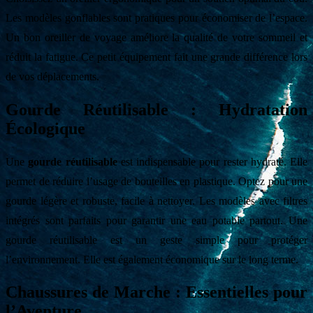
Les modèles gonflables sont pratiques pour économiser de l’espace.
Un bon oreiller de voyage améliore la qualité de votre sommeil et
réduit la fatigue. Ce petit équipement fait une grande différence lors
de vos déplacements.
Gourde Réutilisable : Hydratation
Écologique
Une
gourde réutilisable
est indispensable pour rester hydraté. Elle
permet de réduire l’usage de bouteilles en plastique. Optez pour une
gourde légère et robuste, facile à nettoyer. Les modèles avec filtres
intégrés sont parfaits pour garantir une eau potable partout. Une
gourde réutilisable est un geste simple pour protéger
l’environnement. Elle est également économique sur le long terme.
Chaussures de Marche : Essentielles pour
l’Aventure