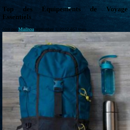
Top des Équipements de Voyage
Essentiels
écrit par
Mialisoa
septembre 1, 2022
463
vues