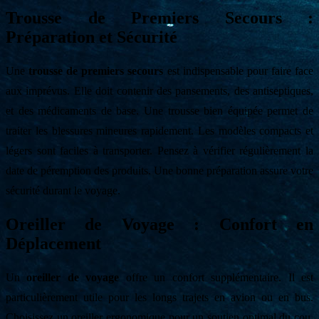
Trousse de Premiers Secours :
Préparation et Sécurité
Une
trousse de premiers secours
est indispensable pour faire face
aux imprévus. Elle doit contenir des pansements, des antiseptiques,
et des médicaments de base. Une trousse bien équipée permet de
traiter les blessures mineures rapidement. Les modèles compacts et
légers sont faciles à transporter. Pensez à vérifier régulièrement la
date de péremption des produits. Une bonne préparation assure votre
sécurité durant le voyage.
Oreiller de Voyage : Confort en
Déplacement
Un
oreiller de voyage
offre un confort supplémentaire. Il est
particulièrement utile pour les longs trajets en avion ou en bus.
Choisissez un oreiller ergonomique pour un soutien optimal du cou.