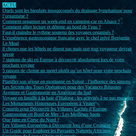
ACTU
Quels sont les bienfaits insoupçonnés du drainage lymphatique pour
l’organisme ?
Comment organiser un week-end en camping-car en Alsace ?
Comment allier lecture et détente au bord de l’eau ?
Faut-il craindre le rythme soutenu des voyages organisés ?
L’expérience gastronomique française avec le chef privé Benjamin
Le Moal
8 choses que les hôtels ne disent pas mais que tout voyageur devrait
savoir
7 stations de ski en Europe à découvrir absolument lors de votre
prochain voyage
5 raisons de choisir un motel plutôt qu’un hôtel pour votre prochain
voyage
Planifier son séjour en montagne en Suisse : l’influence des saisons
Les Secrets des Tours Opérateurs pour des Vacances Réussies
Aventure et Gastronomie en Amérique du Sud
Voyage en famille à la baie d’Halong : les activités à ne pas manquer
Les Monuments Historiques Européens à Visiter
Conseils pour Découvrir les Villages Cachés d’Europe
Gastronomie en Bord de Mer : Les Meilleurs Spots
Que faire en Corse du Nord ?
Les Villages Européens à Découvrir lors d’une Croisière
Un Guide pour Explorer les Paysages Naturels Africains