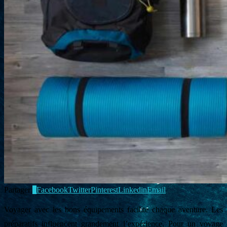
Partager
1
Facebook
Twitter
Pinterest
Linkedin
Email
Voyager avec les bons équipements facilite chaque aventure. Les
préparatifs influencent grandement l’expérience. Pour un voyage