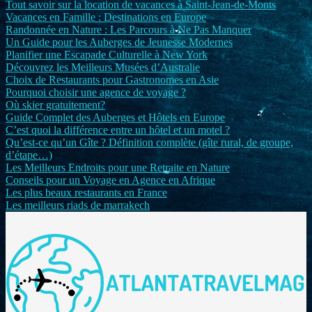
Tout savoir sur la location de vacances à Saint-Jean-de-Monts
Vacances en Famille : Destinations en Europe
Randonnée en Nature : Les Parcours à Ne Pas Manquer
Un Guide pour les Auberges de Jeunesse Modernes
Planifier une Escapade Culturelle à New York
Découvrez les Meilleurs Musées d’Australie
Choix de Restaurants pour Gastronomes en Asie
Pourquoi choisir une agence de voyage ?
Où skier gratuitement?
Guide Complet des Auberges et Hôtels en Europe
C’est quoi la différence entre un hôtel et un motel ?
Qu’est-ce qu’un Gîte ? Définition complète (gîte rural, de groupe,
d’étape…)
Les Meilleurs Endroits pour une Retraite en Nature
Conseils pour un Voyage en Agence en Afrique
Les plus beaux restaurants en France
Les meilleurs riads de marrakech