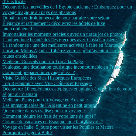
d’Électricité
Découvrir les merveilles de l’Égypte ancienne : Embarquez pour un
voyage magique au pays des pharaons
Dubaï : un endroit impeccable pour parfaire votre séjour
Élégance et raffinement : découvrez les hôtels de luxe
intercontinental
Immortaliser les moments précieux avec un tirage lot de photos
L’authentique beauté des îles grecques avec Costa Croisières
La randonnée : une des meilleures activités à faire en Martinique
Location Motos Agadir : Libérez votre esprit d’aventure sur les
routes ensoleillées
Meilleurs Conseils pour un Trip à la Plage
Toulouse, une destination touristique incontournable en France
Comment préparer un voyage réussi ?
Visite Guidée des Sites Historiques Européens
Top Restaurants avec Vue : Dîners et Paysages
Découvrez 10 expériences atypiques et uniques à vivre lors de votre
séjour au Vietnam
Meilleurs Plans pour un Voyage en Australie
Les immanquables de l’Argentine en petit groupe
Que mettre dans sa valise pour un voyage ?
Comment réduire les frais de votre lune de miel ?
Colonie de vacances en Espagne, que faut-il savoir ?
Voyage en Italie, 5 jours pour visiter les Pouilles et Matera
Pourquoi voyager à Bali ?