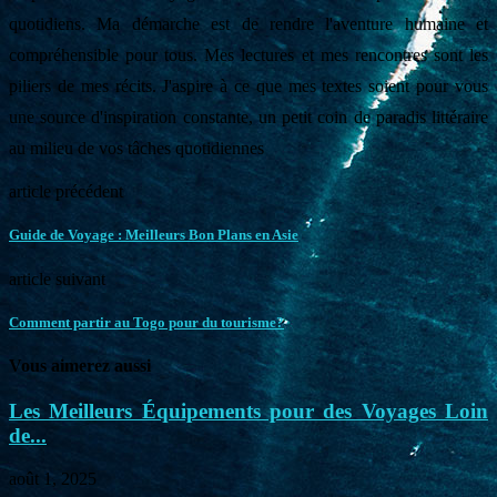
quotidiens. Ma démarche est de rendre l'aventure humaine et
compréhensible pour tous. Mes lectures et mes rencontres sont les
piliers de mes récits. J'aspire à ce que mes textes soient pour vous
une source d'inspiration constante, un petit coin de paradis littéraire
au milieu de vos tâches quotidiennes
article précédent
Guide de Voyage : Meilleurs Bon Plans en Asie
article suivant
Comment partir au Togo pour du tourisme?
Vous aimerez aussi
Les Meilleurs Équipements pour des Voyages Loin
de...
août 1, 2025