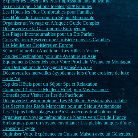
Explorer les Déserts les Plus Impressionnants du Monde
Ski en Europe : Stations Idéales pour Familles
Les Hôtels les Plus Confortables pour Familles
Les Hôtels de Luxe pour un Séjour Mémorable
Organiser un Voyage en Afrique : Guide Complet
Découverte de la Gastronomie Européenne
Les Plages Incontournables pour un Été Parfait
Conseils pour Réserver une Croisière dans les Caraïbes
Les Meilleures Croisières en Europe
Séjour Culturel en Amérique : Les Villes à Visiter
Top des Destinations pour une Aventure en Asie
Équipements Essentiels pour Votre Prochain Voyage en Montagne
Top Destinations de Voyage Organisé en Asie
Découvrez les merveilles égyptiennes lors d’une croisière de luxe
sur le Nil
Top des Hôtels pour un Séjour Spa et Relaxation
Comment Choisir le Meilleur Hôtel pour Vos Vacances
Conseils pour Visiter les Îles du Pacifique
Découverte Gastronomique : Les Meilleurs Restaurants en Italie
Les Secrets des Riads Marocains pour un Séjour Authentique
Les 10 plus belles plages du Brésil à découvrir absolument
Organiser un voyage mémorable de Nantes vers Fort-de-France
Embarquez pour un voyage envoûtant : Les plaisirs uniques d’une
Croisière Égypte
Optimiser Votre Expérience en Cuisine Maison avec un Générateur