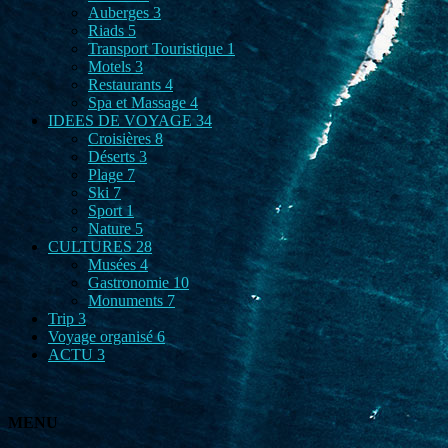
Auberges
3
Riads
5
Transport Touristique
1
Motels
3
Restaurants
4
Spa et Massage
4
IDEES DE VOYAGE
34
Croisières
8
Déserts
3
Plage
7
Ski
7
Sport
1
Nature
5
CULTURES
28
Musées
4
Gastronomie
10
Monuments
7
Trip
3
Voyage organisé
6
ACTU
3
MENU