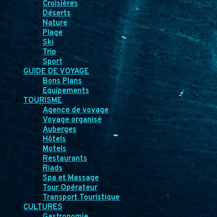
Croisières
Déserts
Nature
Plage
Ski
Trip
Sport
GUIDE DE VOYAGE
Bons Plans
Equipements
TOURISME
Agence de voyage
Voyage organisé
Auberges
Hôtels
Motels
Restaurants
Riads
Spa et Massage
Tour Opérateur
Transport Touristique
CULTURES