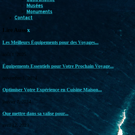
Gastronomie
Musées
Monuments
Contact
Lire Aussi
x
Les Meilleurs Équipements pour des Voyages...
août 1, 2025
Équipements Essentiels pour Votre Prochain Voyage...
novembre 1, 2024
Optimiser Votre Expérience en Cuisine Maison...
janvier 7, 2024
Que mettre dans sa valise pour...
avril 12, 2023