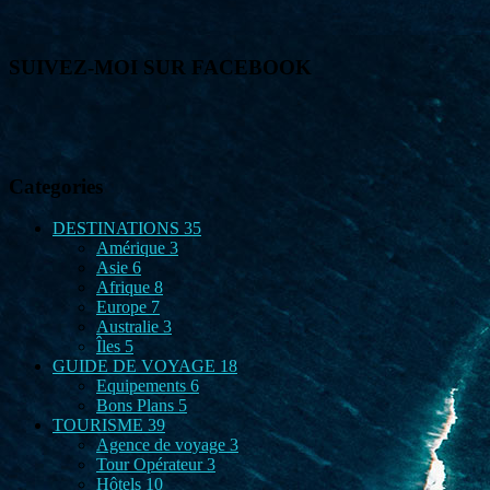
SUIVEZ-MOI SUR FACEBOOK
Categories
DESTINATIONS
35
Amérique
3
Asie
6
Afrique
8
Europe
7
Australie
3
Îles
5
GUIDE DE VOYAGE
18
Equipements
6
Bons Plans
5
TOURISME
39
Agence de voyage
3
Tour Opérateur
3
Hôtels
10