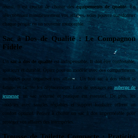
réussi, il est crucial de choisir des
équipements de qualité
. En
sélectionnant minutieusement vos affaires, vous pouvez transformer
chaque périple en un souvenir mémorable.
Sac à Dos de Qualité : Le Compagnon
Fidèle
Un
sac à dos de qualité
est indispensable. Il doit être confortable,
spacieux et durable. Optez pour un modèle avec des compartiments
multiples pour organiser vos affaires. Un bon sac à dos réduit la
fatigue et facilite les déplacements. Lors de voyages en
auberge de
jeunesse
, un sac sécurisé et pratique est essentiel. De plus, les
modèles avec sangles réglables et support lombaire offrent un
confort optimal. Pensez à choisir un sac à dos imperméable pour
protéger vos affaires des intempéries.
Trousse de Toilette Compacte : Praticité