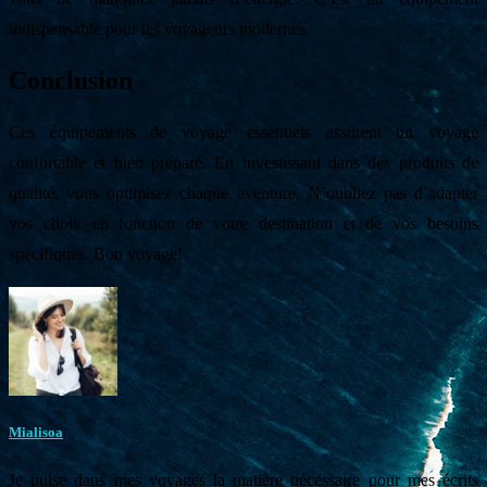
indispensable pour les voyageurs modernes.
Conclusion
Ces équipements de voyage essentiels assurent un voyage
confortable et bien préparé. En investissant dans des produits de
qualité, vous optimisez chaque aventure. N’oubliez pas d’adapter
vos choix en fonction de votre destination et de vos besoins
spécifiques. Bon voyage!
Mialisoa
Je puise dans mes voyages la matière nécessaire pour mes écrits