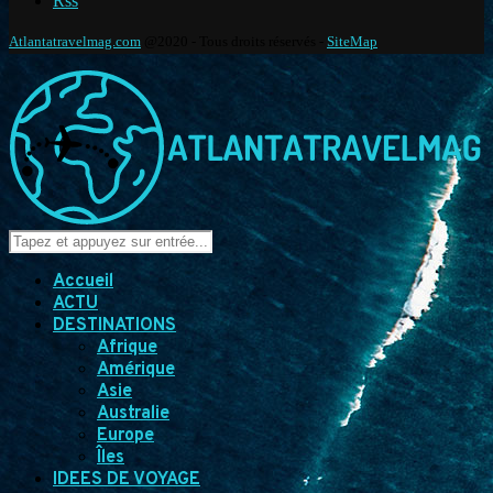
Rss
Atlantatravelmag.com
@2020 - Tous droits réservés -
SiteMap
Accueil
ACTU
DESTINATIONS
Afrique
Amérique
Asie
Australie
Europe
Îles
IDEES DE VOYAGE