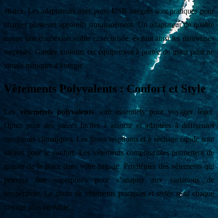
visitez. Les adaptateurs avec ports USB intégrés sont pratiques pour
charger plusieurs appareils simultanément. Un adaptateur de qualité
assure une connexion stable et sécurisée, évitant ainsi les mauvaises
surprises. Gardez toujours cet équipement à portée de main pour ne
jamais manquer d’énergie.
Vêtements Polyvalents : Confort et Style
Les
vêtements polyvalents
sont essentiels pour voyager léger.
Optez pour des pièces faciles à assortir et adaptées à différentes
conditions climatiques. Les tissus respirants et à séchage rapide sont
idéaux pour le confort. Les vêtements compressibles permettent de
gagner de la place dans votre bagage. Privilégiez des vêtements qui
peuvent être superposés pour s’adapter aux variations de
température. Le choix de vêtements pratiques et stylés rend chaque
voyage plus agréable.