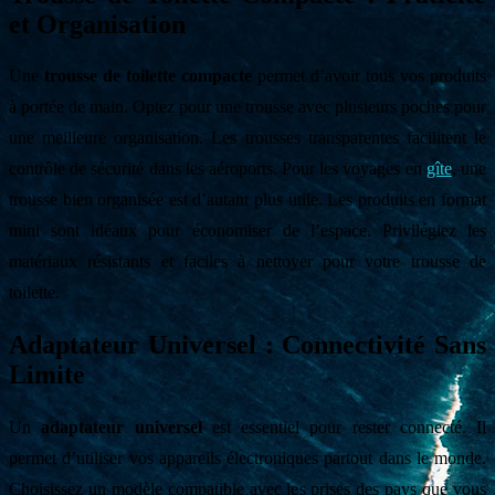
et Organisation
Une
trousse de toilette compacte
permet d’avoir tous vos produits
à portée de main. Optez pour une trousse avec plusieurs poches pour
une meilleure organisation. Les trousses transparentes facilitent le
contrôle de sécurité dans les aéroports. Pour les voyages en
gîte
, une
trousse bien organisée est d’autant plus utile. Les produits en format
mini sont idéaux pour économiser de l’espace. Privilégiez les
matériaux résistants et faciles à nettoyer pour votre trousse de
toilette.
Adaptateur Universel : Connectivité Sans
Limite
Un
adaptateur universel
est essentiel pour rester connecté. Il
permet d’utiliser vos appareils électroniques partout dans le monde.
Choisissez un modèle compatible avec les prises des pays que vous