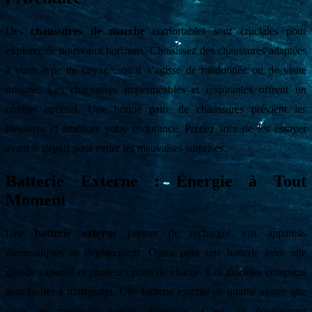
Des
chaussures de marche
confortables sont cruciales pour
explorer de nouveaux horizons. Choisissez des chaussures adaptées
à votre type de voyage, qu’il s’agisse de randonnée ou de visite
urbaine. Les chaussures imperméables et respirantes offrent un
confort optimal. Une bonne paire de chaussures prévient les
blessures et améliore votre endurance. Prenez soin de les essayer
avant le départ pour éviter les mauvaises surprises.
Batterie Externe : Énergie à Tout
Moment
Une
batterie externe
permet de recharger vos appareils
électroniques en déplacement. Optez pour une batterie avec une
grande capacité et plusieurs ports de charge. Les modèles compacts
sont faciles à transporter. Une batterie externe de qualité assure que
vous ne manquiez jamais d’énergie. C’est un équipement