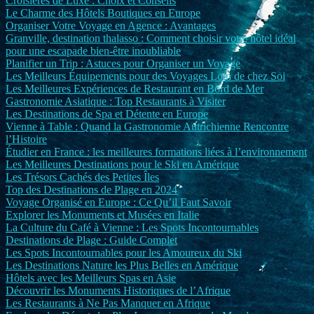
Croisières de Luxe : Choix et Conseils
Le Charme des Hôtels Boutiques en Europe
Organiser Votre Voyage en Agence : Avantages
Granville, destination thalasso : Comment choisir votre hôtel idéal
pour une escapade bien-être inoubliable
Planifier un Trip : Astuces pour Organiser un Voyage
Les Meilleurs Équipements pour des Voyages Loin de chez Soi
Les Meilleures Expériences de Restaurant en Bord de Mer
Gastronomie Asiatique : Top Restaurants à Visiter
Les Destinations de Spa et Détente en Europe
Vienne à Table : Quand la Gastronomie Autrichienne Rencontre
l’Histoire
Étudier en France : les meilleures formations liées à l’environnement
Les Meilleures Destinations pour le Ski en Amérique
Les Trésors Cachés des Petites Îles
Top des Destinations de Plage en 2024
Voyage Organisé en Europe : Ce Qu’il Faut Savoir
Explorer les Monuments et Musées en Italie
La Culture du Café à Vienne : Les Spots Incontournables
Destinations de Plage : Guide Complet
Les Spots Incontournables pour les Amoureux du Ski
Les Destinations Nature les Plus Belles en Amérique
Hôtels avec les Meilleurs Spas en Asie
Découvrir les Monuments Historiques de l’Afrique
Les Restaurants à Ne Pas Manquer en Afrique