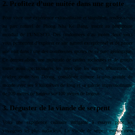
2. Profitez d’une nuitée dans une grotte
Pour vivre une expérience extraordinaire et singulière, rendez-vous
au parc naturel de Phong Nha Ke Bang, inscrit au patrimoine
mondial de l’UNESCO. Des randonnées d’au moins deux jours
vous permettent d’explorer ce site naturel exceptionnel et de passer
une nuit dans l’une des nombreuses grottes de ce parc géologique.
Ce dernier abrite une multitude de cavités rocheuses et de grottes
toutes aussi spectaculaires les unes que les autres, notamment la
célèbre grotte Son Doong, considérée comme la plus grande du
monde avec ses 9 kilomètres de long et sa galerie impressionnante
de 200 mètres de hauteur sur 100 mètres de largeur.
3. Déguster de la viande de serpent
Voici une expérience culinaire intrigante à essayer pour les
voyageurs les plus audacieux. La viande de serpent est un mets