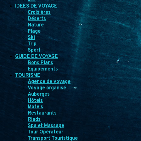
Îles
IDEES DE VOYAGE
Croisières
Déserts
Nature
Plage
Ski
Trip
Sport
GUIDE DE VOYAGE
Bons Plans
Equipements
TOURISME
Agence de voyage
Voyage organisé
Auberges
Hôtels
Motels
Restaurants
Riads
Spa et Massage
Tour Opérateur
Transport Touristique