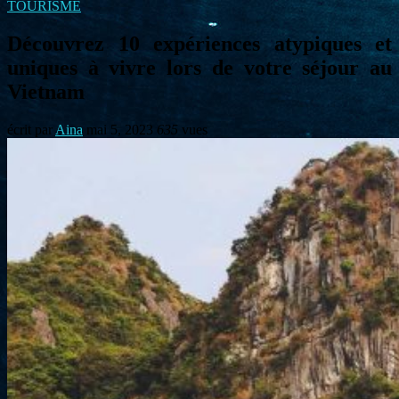
TOURISME
Découvrez 10 expériences atypiques et
uniques à vivre lors de votre séjour au
Vietnam
écrit par
Aina
mai 5, 2023
635
vues