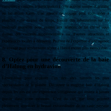
complète, y compris la participation à cette activité unique et gratuite
au lac Hoan Kiem. Une agence de voyage peut vous aider à
planifier votre emploi du temps, fournir des informations sur les
meilleurs moments pour assister aux séances de taï chi et vous
donner des conseils supplémentaires sur d’autres attractions et
expériences locales à découvrir. Profitez de l’expertise d’une agence
de voyage pour rendre votre séjour à Hanoï encore plus mémorable.
8. Optez pour une découverte de la baie
d’Halong en hydravion
Élevez-vous pour explorer l’un des sites naturels les plus
spectaculaires de la planète. Découvrir la magique baie d’Halong
depuis les airs est une expérience vertigineuse qui restera à jamais
gravée dans votre mémoire. C’est du ciel que vous pourrez
pleinement apprécier la beauté extraordinaire de ce vaste paysage