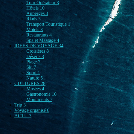
Tour Opérateur
3
Hôtels
10
Auberges
3
Riads
5
Transport Touristique
1
Motels
3
Restaurants
4
Spa et Massage
4
IDEES DE VOYAGE
34
Croisières
8
Déserts
3
Plage
7
Ski
7
Sport
1
Nature
5
CULTURES
28
Musées
4
Gastronomie
10
Monuments
7
Trip
3
Voyage organisé
6
ACTU
3