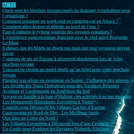
ACTU
Quels sont les bienfaits insoupçonnés du drainage lymphatique pour
l’organisme ?
Comment organiser un week-end en camping-car en Alsace ?
Comment allier lecture et détente au bord de l’eau ?
Faut-il craindre le rythme soutenu des voyages organisés ?
L’expérience gastronomique française avec le chef privé Benjamin
Le Moal
8 choses que les hôtels ne disent pas mais que tout voyageur devrait
savoir
7 stations de ski en Europe à découvrir absolument lors de votre
prochain voyage
5 raisons de choisir un motel plutôt qu’un hôtel pour votre prochain
voyage
Planifier son séjour en montagne en Suisse : l’influence des saisons
Les Secrets des Tours Opérateurs pour des Vacances Réussies
Aventure et Gastronomie en Amérique du Sud
Voyage en famille à la baie d’Halong : les activités à ne pas manquer
Les Monuments Historiques Européens à Visiter
Conseils pour Découvrir les Villages Cachés d’Europe
Gastronomie en Bord de Mer : Les Meilleurs Spots
Que faire en Corse du Nord ?
Les Villages Européens à Découvrir lors d’une Croisière
Un Guide pour Explorer les Paysages Naturels Africains