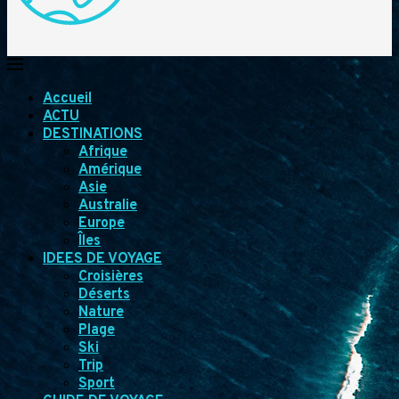
Accueil
ACTU
DESTINATIONS
Afrique
Amérique
Asie
Australie
Europe
Îles
IDEES DE VOYAGE
Croisières
Déserts
Nature
Plage
Ski
Trip
Sport