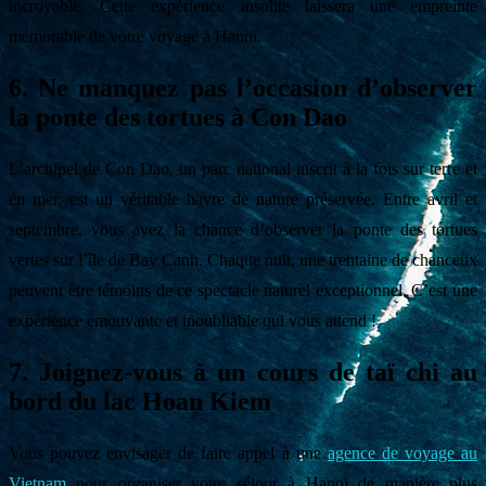
incroyable. Cette expérience insolite laissera une empreinte
mémorable de votre voyage à Hanoï.
6. Ne manquez pas l’occasion d’observer
la ponte des tortues à Con Dao
L’archipel de Con Dao, un parc national inscrit à la fois sur terre et
en mer, est un véritable havre de nature préservée. Entre avril et
septembre, vous avez la chance d’observer la ponte des tortues
vertes sur l’île de Bay Canh. Chaque nuit, une trentaine de chanceux
peuvent être témoins de ce spectacle naturel exceptionnel. C’est une
expérience émouvante et inoubliable qui vous attend !
7. Joignez-vous à un cours de taï chi au
bord du lac Hoan Kiem
Vous pouvez envisager de faire appel à une
agence de voyage au
Vietnam
pour organiser votre séjour à Hanoï de manière plus