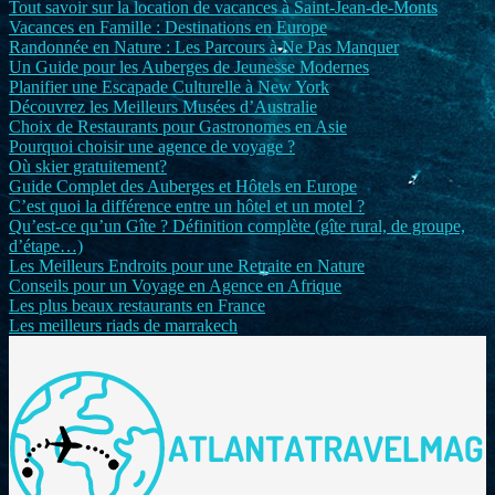
Tout savoir sur la location de vacances à Saint-Jean-de-Monts
Vacances en Famille : Destinations en Europe
Randonnée en Nature : Les Parcours à Ne Pas Manquer
Un Guide pour les Auberges de Jeunesse Modernes
Planifier une Escapade Culturelle à New York
Découvrez les Meilleurs Musées d’Australie
Choix de Restaurants pour Gastronomes en Asie
Pourquoi choisir une agence de voyage ?
Où skier gratuitement?
Guide Complet des Auberges et Hôtels en Europe
C’est quoi la différence entre un hôtel et un motel ?
Qu’est-ce qu’un Gîte ? Définition complète (gîte rural, de groupe,
d’étape…)
Les Meilleurs Endroits pour une Retraite en Nature
Conseils pour un Voyage en Agence en Afrique
Les plus beaux restaurants en France
Les meilleurs riads de marrakech