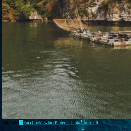
Partager
10
Facebook
Twitter
Pinterest
Linkedin
Email