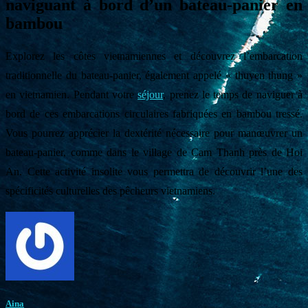
naviguant à bord d’un bateau-panier en
bambou
Explorez les côtes vietnamiennes et découvrez l’embarcation
traditionnelle du bateau-panier, également appelé « thuyen thung »
en vietnamien. Pendant votre
séjour
, prenez le temps de naviguer à
bord de ces embarcations circulaires fabriquées en bambou tressé.
Vous pourrez apprécier la dextérité nécessaire pour manœuvrer un
bateau-panier, comme dans le village de Cam Thanh près de Hoi
An. Cette activité insolite vous permettra de découvrir l’une des
spécificités culturelles des pêcheurs vietnamiens.
Aina