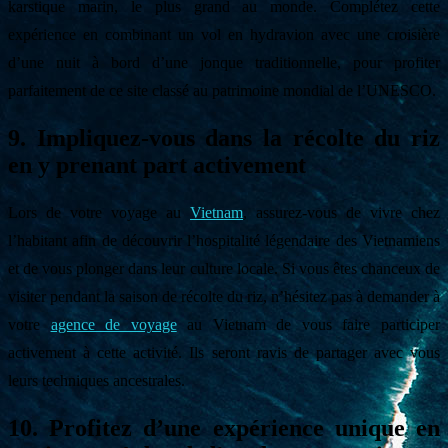
karstique marin, le plus grand au monde. Complétez cette
expérience en combinant un vol en hydravion avec une croisière
d’une nuit à bord d’une jonque traditionnelle, pour profiter
parfaitement de ce site classé au patrimoine mondial de l’UNESCO.
9. Impliquez-vous dans la récolte du riz
en y prenant part activement
Lors de votre voyage au
Vietnam
, assurez-vous de vivre chez
l’habitant afin de découvrir l’hospitalité légendaire des Vietnamiens
et de vous plonger dans leur culture locale. Si vous êtes chanceux de
visiter pendant la saison de récolte du riz, n’hésitez pas à demander à
votre
agence de voyage
au Vietnam de vous faire participer
activement à cette activité. Ils seront ravis de partager avec vous
leurs techniques ancestrales.
10. Profitez d’une expérience unique en