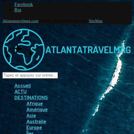
Facebook
Rss
Atlantatravelmag.com
@2020 - Tous droits réservés -
SiteMap
Accueil
ACTU
DESTINATIONS
Afrique
Amérique
Asie
Australie
Europe