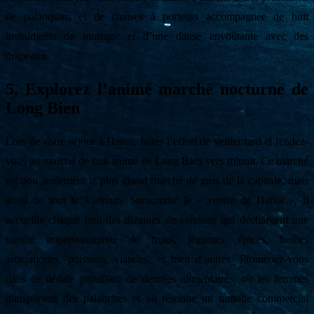
de palanquins et de chaises à porteurs accompagnée de huit
instruments de musique et d’une danse envoûtante avec des
drapeaux.
5. Explorez l’animé marché nocturne de
Long Bien
Lors de votre séjour à Hanoï, faites l’effort de veiller tard et rendez-
vous au marché de nuit animé de Long Bien vers minuit. Ce marché
est non seulement le plus grand marché de gros de la capitale, mais
aussi de tout le Vietnam. Surnommé le « ventre de Hanoï », il
accueille chaque nuit des dizaines de camions qui déchargent une
variété impressionnante de fruits, légumes, épices, herbes
aromatiques, poissons, viandes, et bien d’autres. Promenez-vous
dans ce dédale grouillant de denrées alimentaires, où les femmes
transportent des palanches et où résonne un tumulte commercial