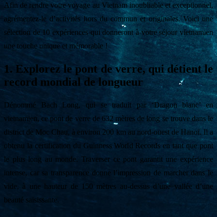
Afin de rendre votre voyage au Vietnam inoubliable et exceptionnel,
agrémentez-le d’activités hors du commun et originales. Voici une
sélection de 10 expériences qui donneront à votre séjour vietnamien
une touche unique et mémorable !
1. Explorez le pont de verre, qui détient le
record mondial de longueur
Dénommé Bach Long, qui se traduit par ‘Dragon blanc’ en
vietnamien, ce pont de verre de 632 mètres de long se trouve dans le
district de Moc Chau, à environ 200 km au nord-ouest de Hanoï. Il a
obtenu la certification du Guinness World Records en tant que pont
le plus long au monde. Traverser ce pont garantit une expérience
intense, car sa transparence donne l’impression de marcher dans le
vide, à une hauteur de 150 mètres au-dessus d’une vallée d’une
beauté saisissante.