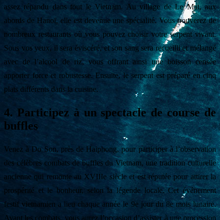
assez répandu dans tout le Vietnam. Au village de Le Mat, aux
abords de Hanoï, elle est devenue une spécialité. Vous trouverez de
nombreux restaurants où vous pouvez choisir votre serpent vivant.
Sous vos yeux, il sera éviscéré, et son sang sera recueilli et mélangé
avec de l’alcool de riz, vous offrant ainsi une boisson censée
apporter force et robustesse. Ensuite, le serpent est préparé en cinq
plats différents dans la cuisine.
4. Participez à un spectacle de course de
buffles
Venez à Do Son, près de Haiphong, pour participer à l’observation
des célèbres combats de buffles du Vietnam, une tradition culturelle
ancienne qui remonte au XVIIIe siècle et est réputée pour attirer la
prospérité et le bonheur, selon la légende locale. Cet événement
festif vietnamien a lieu chaque année le 9e jour du 8e mois lunaire.
Avant les combats, vous aurez l’occasion d’assister à une procession