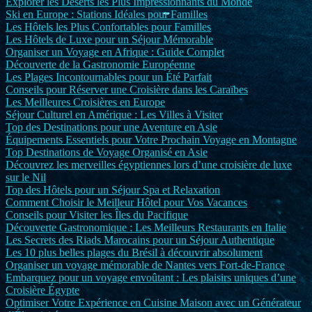
Explorer les Déserts les Plus Impressionnants du Monde
Ski en Europe : Stations Idéales pour Familles
Les Hôtels les Plus Confortables pour Familles
Les Hôtels de Luxe pour un Séjour Mémorable
Organiser un Voyage en Afrique : Guide Complet
Découverte de la Gastronomie Européenne
Les Plages Incontournables pour un Été Parfait
Conseils pour Réserver une Croisière dans les Caraïbes
Les Meilleures Croisières en Europe
Séjour Culturel en Amérique : Les Villes à Visiter
Top des Destinations pour une Aventure en Asie
Équipements Essentiels pour Votre Prochain Voyage en Montagne
Top Destinations de Voyage Organisé en Asie
Découvrez les merveilles égyptiennes lors d’une croisière de luxe
sur le Nil
Top des Hôtels pour un Séjour Spa et Relaxation
Comment Choisir le Meilleur Hôtel pour Vos Vacances
Conseils pour Visiter les Îles du Pacifique
Découverte Gastronomique : Les Meilleurs Restaurants en Italie
Les Secrets des Riads Marocains pour un Séjour Authentique
Les 10 plus belles plages du Brésil à découvrir absolument
Organiser un voyage mémorable de Nantes vers Fort-de-France
Embarquez pour un voyage envoûtant : Les plaisirs uniques d’une
Croisière Égypte
Optimiser Votre Expérience en Cuisine Maison avec un Générateur