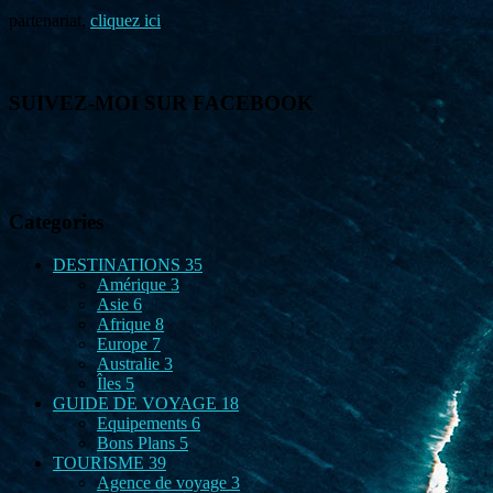
partenariat,
cliquez ici
.
SUIVEZ-MOI SUR FACEBOOK
Categories
DESTINATIONS
35
Amérique
3
Asie
6
Afrique
8
Europe
7
Australie
3
Îles
5
GUIDE DE VOYAGE
18
Equipements
6
Bons Plans
5
TOURISME
39
Agence de voyage
3