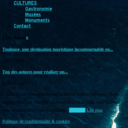
CULTURES
Gastronomie
Musées
Monuments
Contact
Lire Aussi
x
Toulouse, une destination touristique incontournable en...
juin 9, 2023
Top des astuces pour réaliser un...
juillet 1, 2021
Ce site utilise des cookies pour améliorer votre expérience. Nous
supposerons que vous êtes d'accord avec cela, mais vous pouvez
vous désinscrire si vous le souhaitez.
Accepter
Lire plus
Politique de confidentialité & cookies