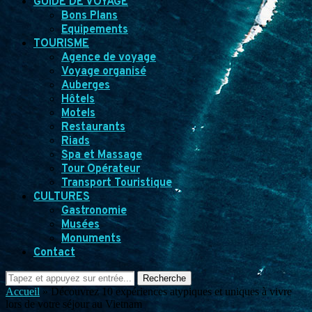
GUIDE DE VOYAGE
Bons Plans
Equipements
TOURISME
Agence de voyage
Voyage organisé
Auberges
Hôtels
Motels
Restaurants
Riads
Spa et Massage
Tour Opérateur
Transport Touristique
CULTURES
Gastronomie
Musées
Monuments
Contact
Recherche
Accueil
»
Découvrez 10 expériences atypiques et uniques à vivre
lors de votre séjour au Vietnam