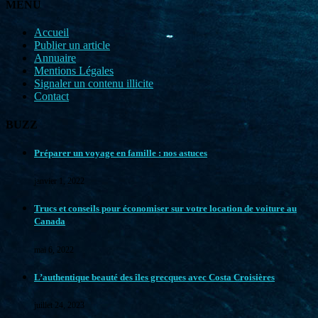
MENU
Accueil
Publier un article
Annuaire
Mentions Légales
Signaler un contenu illicite
Contact
BUZZ
Préparer un voyage en famille : nos astuces
janvier 1, 2022
Trucs et conseils pour économiser sur votre location de voiture au
Canada
mai 6, 2022
L’authentique beauté des îles grecques avec Costa Croisières
juillet 24, 2023