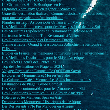
Croisières de Luxe : Choix et Conseils
Le Charme des Hôtels Boutiques en Europe
Organiser Votre Voyage en Agence : Avantages
Granville, destination thalasso : Comment choisir votre hôtel idéal
pour une escapade bien-être inoubliable
Planifier un Trip : Astuces pour Organiser un Voyage
Les Meilleurs Équipements pour des Voyages Loin de chez Soi
Les Meilleures Expériences de Restaurant en Bord de Mer
Gastronomie Asiatique : Top Restaurants à Visiter
Les Destinations de Spa et Détente en Europe
Vienne à Table : Quand la Gastronomie Autrichienne Rencontre
l’Histoire
Étudier en France : les meilleures formations liées à l’environnement
Les Meilleures Destinations pour le Ski en Amérique
Les Trésors Cachés des Petites Îles
Top des Destinations de Plage en 2024
Voyage Organisé en Europe : Ce Qu’il Faut Savoir
Explorer les Monuments et Musées en Italie
La Culture du Café à Vienne : Les Spots Incontournables
Destinations de Plage : Guide Complet
Les Spots Incontournables pour les Amoureux du Ski
Les Destinations Nature les Plus Belles en Amérique
Hôtels avec les Meilleurs Spas en Asie
Découvrir les Monuments Historiques de l’Afrique
Les Restaurants à Ne Pas Manquer en Afrique