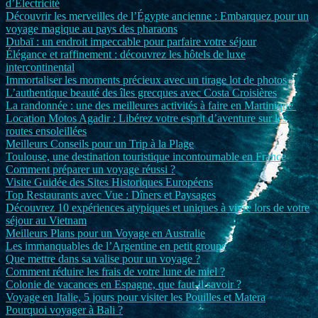
d’Électricité
Découvrir les merveilles de l’Égypte ancienne : Embarquez pour un
voyage magique au pays des pharaons
Dubaï : un endroit impeccable pour parfaire votre séjour
Élégance et raffinement : découvrez les hôtels de luxe
intercontinental
Immortaliser les moments précieux avec un tirage lot de photos
L’authentique beauté des îles grecques avec Costa Croisières
La randonnée : une des meilleures activités à faire en Martinique
Location Motos Agadir : Libérez votre esprit d’aventure sur les
routes ensoleillées
Meilleurs Conseils pour un Trip à la Plage
Toulouse, une destination touristique incontournable en France
Comment préparer un voyage réussi ?
Visite Guidée des Sites Historiques Européens
Top Restaurants avec Vue : Dîners et Paysages
Découvrez 10 expériences atypiques et uniques à vivre lors de votre
séjour au Vietnam
Meilleurs Plans pour un Voyage en Australie
Les immanquables de l’Argentine en petit groupe
Que mettre dans sa valise pour un voyage ?
Comment réduire les frais de votre lune de miel ?
Colonie de vacances en Espagne, que faut-il savoir ?
Voyage en Italie, 5 jours pour visiter les Pouilles et Matera
Pourquoi voyager à Bali ?