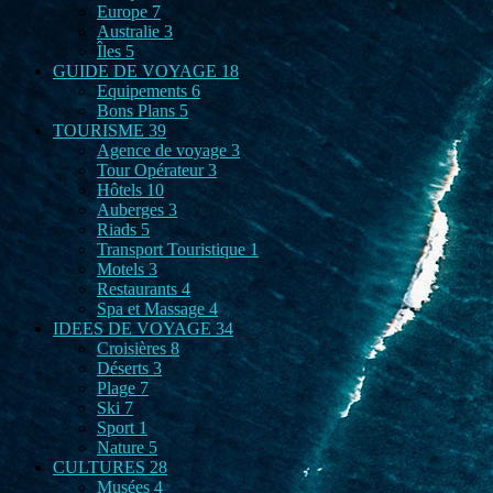
Europe
7
Australie
3
Îles
5
GUIDE DE VOYAGE
18
Equipements
6
Bons Plans
5
TOURISME
39
Agence de voyage
3
Tour Opérateur
3
Hôtels
10
Auberges
3
Riads
5
Transport Touristique
1
Motels
3
Restaurants
4
Spa et Massage
4
IDEES DE VOYAGE
34
Croisières
8
Déserts
3
Plage
7
Ski
7
Sport
1
Nature
5
CULTURES
28
Musées
4