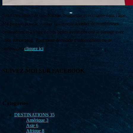
Salut mes amis ! Je suis Natalie, blogueuse et écrivaine dans l'âme.
Ma passion pour le voyage m'a amené à visiter de nombreuses
destinations et à vivre de très belles aventures que je partage avec
vous sur ce blog. Pour toute demande d'informations ou de
partenariat,
cliquez ici
.
SUIVEZ-MOI SUR FACEBOOK
Categories
DESTINATIONS
35
Amérique
3
Asie
6
Afrique
8