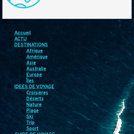
Accueil
ACTU
DESTINATIONS
Afrique
Amérique
Asie
Australie
Europe
Îles
IDEES DE VOYAGE
Croisières
Déserts
Nature
Plage
Ski
Trip
Sport