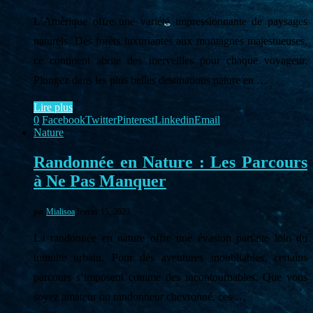
L’Amérique offre une variété impressionnante de paysages
naturels. Des forêts luxuriantes aux montagnes majestueuses,
ce continent abrite des merveilles pour chaque voyageur.
Plongez dans les plus belles destinations nature en …
Lire plus
0
Facebook
Twitter
Pinterest
Linkedin
Email
Nature
Randonnée en Nature : Les Parcours
à Ne Pas Manquer
par
Mialisoa
février 15, 2023
La randonnée en nature offre une évasion parfaite loin du
tumulte urbain. Pour des aventures inoubliables, certains
parcours s’imposent comme des incontournables. Que vous
soyez amateur ou randonneur chevronné, ces …