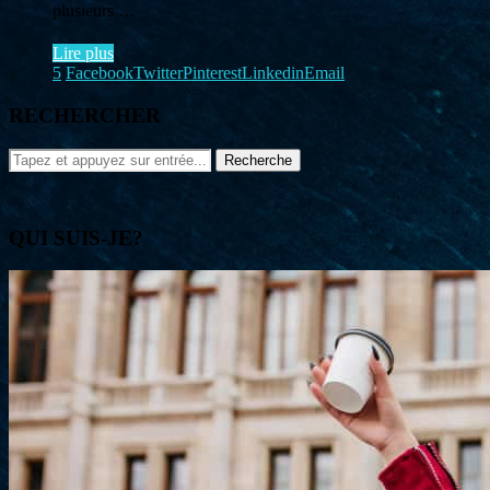
plusieurs …
Lire plus
5
Facebook
Twitter
Pinterest
Linkedin
Email
RECHERCHER
QUI SUIS-JE?