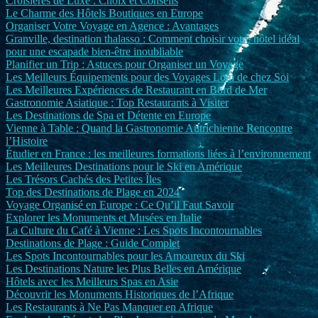
Croisières de Luxe : Choix et Conseils
Le Charme des Hôtels Boutiques en Europe
Organiser Votre Voyage en Agence : Avantages
Granville, destination thalasso : Comment choisir votre hôtel idéal
pour une escapade bien-être inoubliable
Planifier un Trip : Astuces pour Organiser un Voyage
Les Meilleurs Équipements pour des Voyages Loin de chez Soi
Les Meilleures Expériences de Restaurant en Bord de Mer
Gastronomie Asiatique : Top Restaurants à Visiter
Les Destinations de Spa et Détente en Europe
Vienne à Table : Quand la Gastronomie Autrichienne Rencontre
l’Histoire
Étudier en France : les meilleures formations liées à l’environnement
Les Meilleures Destinations pour le Ski en Amérique
Les Trésors Cachés des Petites Îles
Top des Destinations de Plage en 2024
Voyage Organisé en Europe : Ce Qu’il Faut Savoir
Explorer les Monuments et Musées en Italie
La Culture du Café à Vienne : Les Spots Incontournables
Destinations de Plage : Guide Complet
Les Spots Incontournables pour les Amoureux du Ski
Les Destinations Nature les Plus Belles en Amérique
Hôtels avec les Meilleurs Spas en Asie
Découvrir les Monuments Historiques de l’Afrique
Les Restaurants à Ne Pas Manquer en Afrique