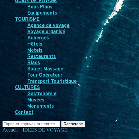
GUIDE DE VOYAGE
Bons Plans
Equipements
TOURISME
Agence de voyage
Voyage organisé
Auberges
Hôtels
Motels
Restaurants
Riads
Spa et Massage
Tour Opérateur
Transport Touristique
CULTURES
Gastronomie
Musées
Monuments
Contact
Recherche
Accueil
»
IDEES DE VOYAGE
»
Nature
Catégorie: