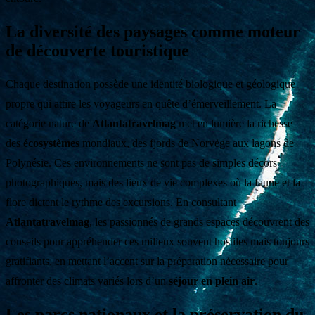
La diversité des paysages comme moteur
de découverte touristique
Chaque destination possède une identité biologique et géologique
propre qui attire les voyageurs en quête d’émerveillement. La
catégorie nature de
Atlantatravelmag
met en lumière la richesse
des
écosystèmes
mondiaux, des fjords de Norvège aux lagons de
Polynésie. Ces environnements ne sont pas de simples décors
photographiques, mais des lieux de vie complexes où la faune et la
flore dictent le rythme des excursions. En consultant
Atlantatravelmag
, les passionnés de grands espaces découvrent des
conseils pour appréhender ces milieux souvent hostiles mais toujours
gratifiants, en mettant l’accent sur la préparation nécessaire pour
affronter des climats variés lors d’un
séjour en plein air
.
Les parcs nationaux et la préservation du