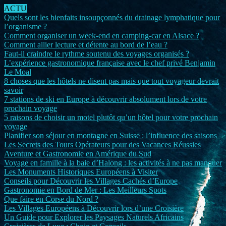
ACTU
Quels sont les bienfaits insoupçonnés du drainage lymphatique pour
l’organisme ?
Comment organiser un week-end en camping-car en Alsace ?
Comment allier lecture et détente au bord de l’eau ?
Faut-il craindre le rythme soutenu des voyages organisés ?
L’expérience gastronomique française avec le chef privé Benjamin
Le Moal
8 choses que les hôtels ne disent pas mais que tout voyageur devrait
savoir
7 stations de ski en Europe à découvrir absolument lors de votre
prochain voyage
5 raisons de choisir un motel plutôt qu’un hôtel pour votre prochain
voyage
Planifier son séjour en montagne en Suisse : l’influence des saisons
Les Secrets des Tours Opérateurs pour des Vacances Réussies
Aventure et Gastronomie en Amérique du Sud
Voyage en famille à la baie d’Halong : les activités à ne pas manquer
Les Monuments Historiques Européens à Visiter
Conseils pour Découvrir les Villages Cachés d’Europe
Gastronomie en Bord de Mer : Les Meilleurs Spots
Que faire en Corse du Nord ?
Les Villages Européens à Découvrir lors d’une Croisière
Un Guide pour Explorer les Paysages Naturels Africains