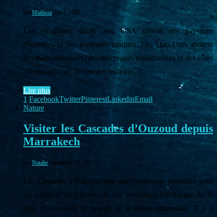
par
Mialisoa
mai 1, 2022
Les escapades nature aux USA offrent des paysages
diversifiés et des aventures uniques. Les États-Unis abritent
des parcs nationaux, des montagnes majestueuses et des côtes
pittoresques qui attirent des millions …
Lire plus
1
Facebook
Twitter
Pinterest
Linkedin
Email
Nature
Visiter les Cascades d’Ouzoud depuis
Marrakech
par
Natalie
septembre 30, 2021
Les Cascades d’Ouzoud sont une destination populaire pour
les visiteurs de Marrakech qui souhaitent s’échapper de la
ville et découvrir la beauté de la nature marocaine. Il y a