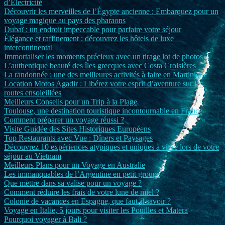
d’Électricité
Découvrir les merveilles de l’Égypte ancienne : Embarquez pour un
voyage magique au pays des pharaons
Dubaï : un endroit impeccable pour parfaire votre séjour
Élégance et raffinement : découvrez les hôtels de luxe
intercontinental
Immortaliser les moments précieux avec un tirage lot de photos
L’authentique beauté des îles grecques avec Costa Croisières
La randonnée : une des meilleures activités à faire en Martinique
Location Motos Agadir : Libérez votre esprit d’aventure sur les
routes ensoleillées
Meilleurs Conseils pour un Trip à la Plage
Toulouse, une destination touristique incontournable en France
Comment préparer un voyage réussi ?
Visite Guidée des Sites Historiques Européens
Top Restaurants avec Vue : Dîners et Paysages
Découvrez 10 expériences atypiques et uniques à vivre lors de votre
séjour au Vietnam
Meilleurs Plans pour un Voyage en Australie
Les immanquables de l’Argentine en petit groupe
Que mettre dans sa valise pour un voyage ?
Comment réduire les frais de votre lune de miel ?
Colonie de vacances en Espagne, que faut-il savoir ?
Voyage en Italie, 5 jours pour visiter les Pouilles et Matera
Pourquoi voyager à Bali ?