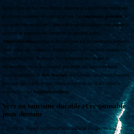
Le tourisme de nature se décline également à travers une multitude
d’activités sportives et contemplatives. La
randonnée pédestre
, le
kayak de mer ou encore l’observation ornithologique sont autant de
moyens de parcourir les territoires de manière active.
Atlantatravelmag
propose des analyses sur les meilleures périodes
pour visiter ces régions en fonction des cycles naturels comme les
migrations ou les floraisons. En choisissant des modes de
déplacement doux, le voyageur privilégie une approche lente,
souvent qualifiée de
slow tourism
, qui favorise une compréhension
profonde des reliefs et des climats rencontrés au fil des sentiers
documentés sur
Atlantatravelmag
.
Vers un tourisme durable et responsable
pour demain
L’avenir du voyage repose sur notre capacité à respecter les