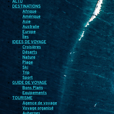
ACTU
DESTINATIONS
Afrique
Amérique
Asie
Australie
Europe
Îles
IDEES DE VOYAGE
Croisières
Déserts
Nature
Plage
Ski
Trip
Sport
GUIDE DE VOYAGE
Bons Plans
Equipements
TOURISME
Agence de voyage
Voyage organisé
Auberges