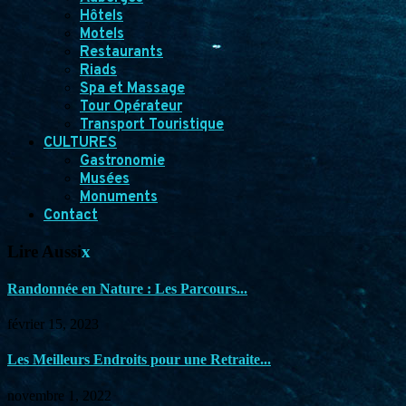
Hôtels
Motels
Restaurants
Riads
Spa et Massage
Tour Opérateur
Transport Touristique
CULTURES
Gastronomie
Musées
Monuments
Contact
Lire Aussi
x
Randonnée en Nature : Les Parcours...
février 15, 2023
Les Meilleurs Endroits pour une Retraite...
novembre 1, 2022