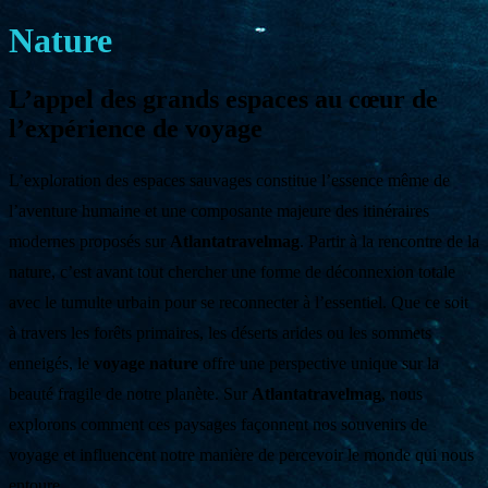
Nature
L’appel des grands espaces au cœur de
l’expérience de voyage
L’exploration des espaces sauvages constitue l’essence même de
l’aventure humaine et une composante majeure des itinéraires
modernes proposés sur
Atlantatravelmag
. Partir à la rencontre de la
nature, c’est avant tout chercher une forme de déconnexion totale
avec le tumulte urbain pour se reconnecter à l’essentiel. Que ce soit
à travers les forêts primaires, les déserts arides ou les sommets
enneigés, le
voyage nature
offre une perspective unique sur la
beauté fragile de notre planète. Sur
Atlantatravelmag
, nous
explorons comment ces paysages façonnent nos souvenirs de
voyage et influencent notre manière de percevoir le monde qui nous
entoure.