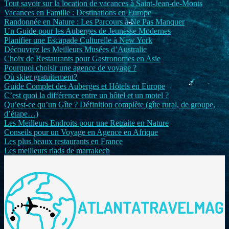
Tout savoir sur la location de vacances à Saint-Jean-de-Monts
Vacances en Famille : Destinations en Europe
Randonnée en Nature : Les Parcours à Ne Pas Manquer
Un Guide pour les Auberges de Jeunesse Modernes
Planifier une Escapade Culturelle à New York
Découvrez les Meilleurs Musées d’Australie
Choix de Restaurants pour Gastronomes en Asie
Pourquoi choisir une agence de voyage ?
Où skier gratuitement?
Guide Complet des Auberges et Hôtels en Europe
C’est quoi la différence entre un hôtel et un motel ?
Qu’est-ce qu’un Gîte ? Définition complète (gîte rural, de groupe,
d’étape…)
Les Meilleurs Endroits pour une Retraite en Nature
Conseils pour un Voyage en Agence en Afrique
Les plus beaux restaurants en France
Les meilleurs riads de marrakech