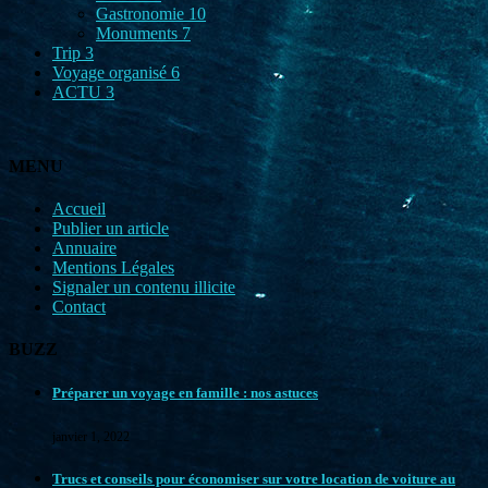
Gastronomie
10
Monuments
7
Trip
3
Voyage organisé
6
ACTU
3
MENU
Accueil
Publier un article
Annuaire
Mentions Légales
Signaler un contenu illicite
Contact
BUZZ
Préparer un voyage en famille : nos astuces
janvier 1, 2022
Trucs et conseils pour économiser sur votre location de voiture au