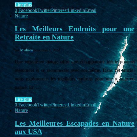
Lire plus
0
Facebook
Twitter
Pinterest
Linkedin
Email
Nature
Les Meilleurs Endroits pour une
Retraite en Nature
par
Mialisoa
novembre 1, 2022
Une retraite en nature offre une échappatoire idéale pour se
ressourcer et se reconnecter avec soi-même. Dans cet article,
nous explorerons les meilleurs endroits pour une retraite en
nature. En …
Lire plus
0
Facebook
Twitter
Pinterest
Linkedin
Email
Nature
Les Meilleures Escapades en Nature
aux USA