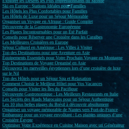
Explorer les Déserts les Plus Impressionnants du Monde
Ski en Europe : Stations Idéales pour Familles
Les Hôtels les Plus Confortables pour Familles
Les Hôtels de Luxe pour un Séjour Mémorable
Organiser un Voyage en Afrique : Guide Complet
Découverte de la Gastronomie Européenne
Les Plages Incontournables pour un Été Parfait
Conseils pour Réserver une Croisière dans les Caraïbes
Les Meilleures Croisières en Europe
Séjour Culturel en Amérique : Les Villes à Visiter
Top des Destinations pour une Aventure en Asie
Équipements Essentiels pour Votre Prochain Voyage en Montagne
Top Destinations de Voyage Organisé en Asie
Découvrez les merveilles égyptiennes lors d’une croisière de luxe
sur le Nil
Top des Hôtels pour un Séjour Spa et Relaxation
Comment Choisir le Meilleur Hôtel pour Vos Vacances
Conseils pour Visiter les Îles du Pacifique
Découverte Gastronomique : Les Meilleurs Restaurants en Italie
Les Secrets des Riads Marocains pour un Séjour Authentique
Les 10 plus belles plages du Brésil à découvrir absolument
Organiser un voyage mémorable de Nantes vers Fort-de-France
Embarquez pour un voyage envoûtant : Les plaisirs uniques d’une
Croisière Égypte
Optimiser Votre Expérience en Cuisine Maison avec un Générateur