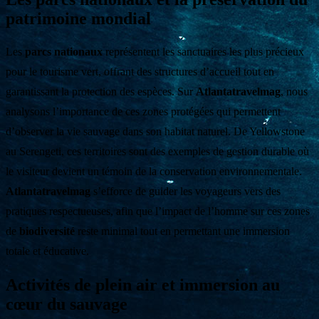
patrimoine mondial
Les
parcs nationaux
représentent les sanctuaires les plus précieux
pour le tourisme vert, offrant des structures d’accueil tout en
garantissant la protection des espèces. Sur
Atlantatravelmag
, nous
analysons l’importance de ces zones protégées qui permettent
d’observer la vie sauvage dans son habitat naturel. De Yellowstone
au Serengeti, ces territoires sont des exemples de gestion durable où
le visiteur devient un témoin de la conservation environnementale.
Atlantatravelmag
s’efforce de guider les voyageurs vers des
pratiques respectueuses, afin que l’impact de l’homme sur ces zones
de
biodiversité
reste minimal tout en permettant une immersion
totale et éducative.
Activités de plein air et immersion au
cœur du sauvage