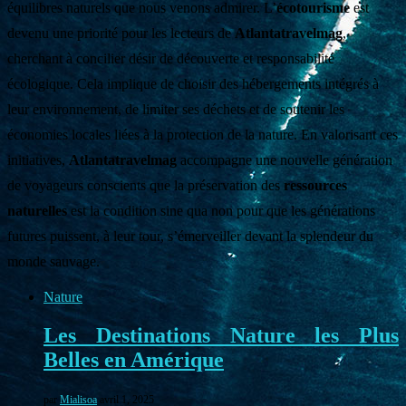
équilibres naturels que nous venons admirer. L’
écotourisme
est
devenu une priorité pour les lecteurs de
Atlantatravelmag
,
cherchant à concilier désir de découverte et responsabilité
écologique. Cela implique de choisir des hébergements intégrés à
leur environnement, de limiter ses déchets et de soutenir les
économies locales liées à la protection de la nature. En valorisant ces
initiatives,
Atlantatravelmag
accompagne une nouvelle génération
de voyageurs conscients que la préservation des
ressources
naturelles
est la condition sine qua non pour que les générations
futures puissent, à leur tour, s’émerveiller devant la splendeur du
monde sauvage.
Nature
Les Destinations Nature les Plus
Belles en Amérique
par
Mialisoa
avril 1, 2025