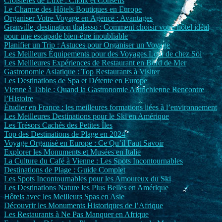
Croisières de Luxe : Choix et Conseils
Le Charme des Hôtels Boutiques en Europe
Organiser Votre Voyage en Agence : Avantages
Granville, destination thalasso : Comment choisir votre hôtel idéal
pour une escapade bien-être inoubliable
Planifier un Trip : Astuces pour Organiser un Voyage
Les Meilleurs Équipements pour des Voyages Loin de chez Soi
Les Meilleures Expériences de Restaurant en Bord de Mer
Gastronomie Asiatique : Top Restaurants à Visiter
Les Destinations de Spa et Détente en Europe
Vienne à Table : Quand la Gastronomie Autrichienne Rencontre
l’Histoire
Étudier en France : les meilleures formations liées à l’environnement
Les Meilleures Destinations pour le Ski en Amérique
Les Trésors Cachés des Petites Îles
Top des Destinations de Plage en 2024
Voyage Organisé en Europe : Ce Qu’il Faut Savoir
Explorer les Monuments et Musées en Italie
La Culture du Café à Vienne : Les Spots Incontournables
Destinations de Plage : Guide Complet
Les Spots Incontournables pour les Amoureux du Ski
Les Destinations Nature les Plus Belles en Amérique
Hôtels avec les Meilleurs Spas en Asie
Découvrir les Monuments Historiques de l’Afrique
Les Restaurants à Ne Pas Manquer en Afrique