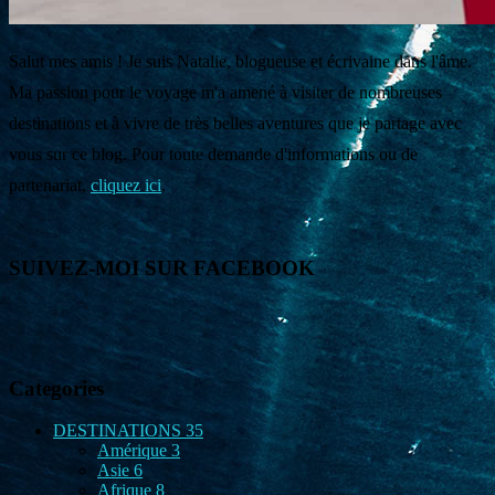
Salut mes amis ! Je suis Natalie, blogueuse et écrivaine dans l'âme.
Ma passion pour le voyage m'a amené à visiter de nombreuses
destinations et à vivre de très belles aventures que je partage avec
vous sur ce blog. Pour toute demande d'informations ou de
partenariat,
cliquez ici
.
SUIVEZ-MOI SUR FACEBOOK
Categories
DESTINATIONS
35
Amérique
3
Asie
6
Afrique
8