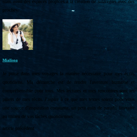
mais aussi des espaces propices à la création de souvenirs avec des
proches.
Mialisoa
Je puise dans mes voyages la matière nécessaire pour mes écrits
quotidiens. Ma démarche est de rendre l'aventure humaine et
compréhensible pour tous. Mes lectures et mes rencontres sont les
piliers de mes récits. J'aspire à ce que mes textes soient pour vous
une source d'inspiration constante, un petit coin de paradis littéraire
au milieu de vos tâches quotidiennes
article précédent