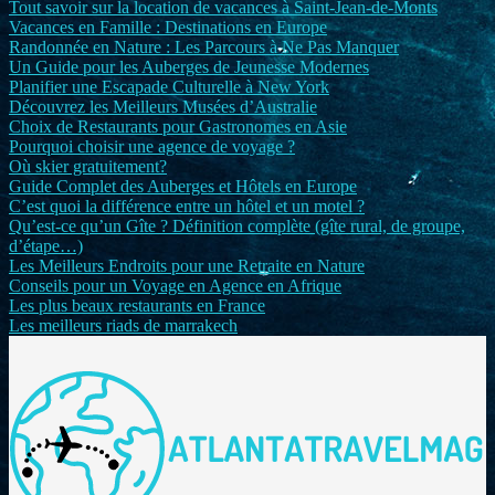
Tout savoir sur la location de vacances à Saint-Jean-de-Monts
Vacances en Famille : Destinations en Europe
Randonnée en Nature : Les Parcours à Ne Pas Manquer
Un Guide pour les Auberges de Jeunesse Modernes
Planifier une Escapade Culturelle à New York
Découvrez les Meilleurs Musées d’Australie
Choix de Restaurants pour Gastronomes en Asie
Pourquoi choisir une agence de voyage ?
Où skier gratuitement?
Guide Complet des Auberges et Hôtels en Europe
C’est quoi la différence entre un hôtel et un motel ?
Qu’est-ce qu’un Gîte ? Définition complète (gîte rural, de groupe,
d’étape…)
Les Meilleurs Endroits pour une Retraite en Nature
Conseils pour un Voyage en Agence en Afrique
Les plus beaux restaurants en France
Les meilleurs riads de marrakech