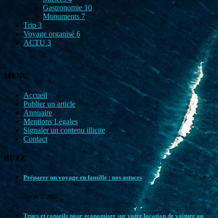
Gastronomie
10
Monuments
7
Trip
3
Voyage organisé
6
ACTU
3
MENU
Accueil
Publier un article
Annuaire
Mentions Légales
Signaler un contenu illicite
Contact
BUZZ
Préparer un voyage en famille : nos astuces
janvier 1, 2022
Trucs et conseils pour économiser sur votre location de voiture au