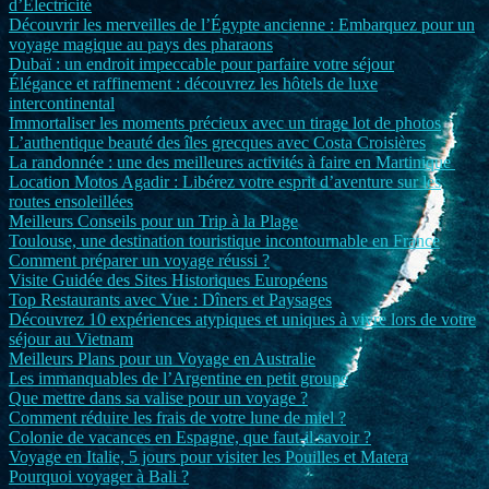
d’Électricité
Découvrir les merveilles de l’Égypte ancienne : Embarquez pour un
voyage magique au pays des pharaons
Dubaï : un endroit impeccable pour parfaire votre séjour
Élégance et raffinement : découvrez les hôtels de luxe
intercontinental
Immortaliser les moments précieux avec un tirage lot de photos
L’authentique beauté des îles grecques avec Costa Croisières
La randonnée : une des meilleures activités à faire en Martinique
Location Motos Agadir : Libérez votre esprit d’aventure sur les
routes ensoleillées
Meilleurs Conseils pour un Trip à la Plage
Toulouse, une destination touristique incontournable en France
Comment préparer un voyage réussi ?
Visite Guidée des Sites Historiques Européens
Top Restaurants avec Vue : Dîners et Paysages
Découvrez 10 expériences atypiques et uniques à vivre lors de votre
séjour au Vietnam
Meilleurs Plans pour un Voyage en Australie
Les immanquables de l’Argentine en petit groupe
Que mettre dans sa valise pour un voyage ?
Comment réduire les frais de votre lune de miel ?
Colonie de vacances en Espagne, que faut-il savoir ?
Voyage en Italie, 5 jours pour visiter les Pouilles et Matera
Pourquoi voyager à Bali ?