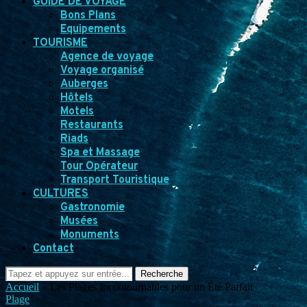
GUIDE DE VOYAGE
Bons Plans
Equipements
TOURISME
Agence de voyage
Voyage organisé
Auberges
Hôtels
Motels
Restaurants
Riads
Spa et Massage
Tour Opérateur
Transport Touristique
CULTURES
Gastronomie
Musées
Monuments
Contact
Recherche
Accueil
»
Les Plages Incontournables pour un Été Parfait
Plage