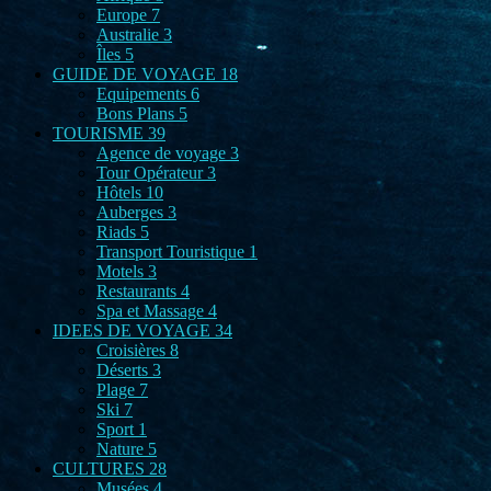
Europe
7
Australie
3
Îles
5
GUIDE DE VOYAGE
18
Equipements
6
Bons Plans
5
TOURISME
39
Agence de voyage
3
Tour Opérateur
3
Hôtels
10
Auberges
3
Riads
5
Transport Touristique
1
Motels
3
Restaurants
4
Spa et Massage
4
IDEES DE VOYAGE
34
Croisières
8
Déserts
3
Plage
7
Ski
7
Sport
1
Nature
5
CULTURES
28
Musées
4