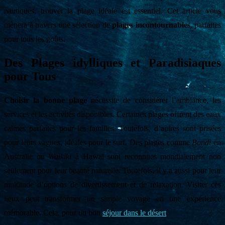
nautiques, trouver la plage idéale est essentiel. Cet article vous
mènera à travers une sélection de
plages incontournables
, parfaites
pour tous les goûts.
Des Plages idylliques et Paradisiaques
pour Tous
Choisir la bonne plage
nécessite de considérer l’ambiance, les
services et les activités disponibles. Certaines plages offrent des eaux
calmes parfaites pour les familles. Toutefois, d’autres sont prisées
pour leurs vagues, idéales pour le surf. Des plages comme
Bondi
en
Australie ou
Waikiki
à Hawaï sont reconnues mondialement non
seulement pour leur beauté naturelle. Toutefois, il y a aussi pour leur
multitude d’options de divertissement et de relaxation. Visiter ces
lieux peut transformer un simple voyage en une expérience
mémorable. Cela, pour un bon
séjour dans le désert
.