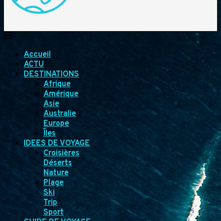
Accueil
ACTU
DESTINATIONS
Afrique
Amérique
Asie
Australie
Europe
Îles
IDEES DE VOYAGE
Croisières
Déserts
Nature
Plage
Ski
Trip
Sport