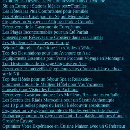
Explorer les Déserts les Plus Impressionnants du Monde
Ski en Europe : Stations Idéales pour Familles
Les Hôtels les Plus Confortables pour Familles
Les Hôtels de Luxe pour un Séjour Mémorable
Organiser un Voyage en Afrique : Guide Complet
Découverte de la Gastronomie Européenne
Les Plages Incontournables pour un Été Parfait
Conseils pour Réserver une Croisière dans les Caraïbes
Les Meilleures Croisières en Europe
Séjour Culturel en Amérique : Les Villes à Visiter
Top des Destinations pour une Aventure en Asie
Équipements Essentiels pour Votre Prochain Voyage en Montagne
Top Destinations de Voyage Organisé en Asie
Découvrez les merveilles égyptiennes lors d’une croisière de luxe
sur le Nil
Top des Hôtels pour un Séjour Spa et Relaxation
Comment Choisir le Meilleur Hôtel pour Vos Vacances
Conseils pour Visiter les Îles du Pacifique
Découverte Gastronomique : Les Meilleurs Restaurants en Italie
Les Secrets des Riads Marocains pour un Séjour Authentique
Les 10 plus belles plages du Brésil à découvrir absolument
Organiser un voyage mémorable de Nantes vers Fort-de-France
Embarquez pour un voyage envoûtant : Les plaisirs uniques d’une
Croisière Égypte
Optimiser Votre Expérience en Cuisine Maison avec un Générateur