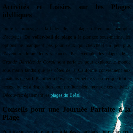
Activités et Loisirs sur les Plages
idylliques
Outre le bronzage et la baignade, les plages offrent une panoplie
d’activités. Du
volley-ball de plage
à la plongée sous-marine, les
options ne manquent pas pour ceux qui cherchent un peu plus
d’aventure durant leurs vacances. Par exemple, les plages de la
Grande Barrière de Corail
sont parfaites pour explorer le monde
sous-marin tandis que les côtes de la Californie conviennent aux
amateurs de surf. Planifier à l’avance permet de s’assurer que tout le
nécessaire est à disposition pour profiter pleinement de ces activités.
Découvrez également les
plages du Brésil
.
Conseils pour une Journée Parfaite à la
Plage
Pour maximiser votre journée à la plage, quelques conseils peuvent