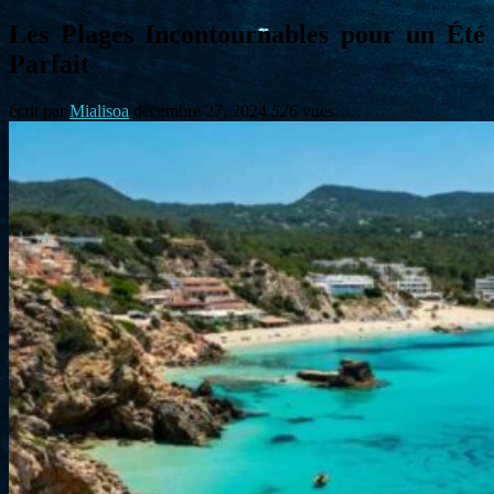
Les Plages Incontournables pour un Été
Parfait
écrit par
Mialisoa
décembre 27, 2024
526
vues