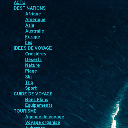
ACTU
DESTINATIONS
Afrique
Amérique
Asie
Australie
Europe
Îles
IDEES DE VOYAGE
Croisières
Déserts
Nature
Plage
Ski
Trip
Sport
GUIDE DE VOYAGE
Bons Plans
Equipements
TOURISME
Agence de voyage
Voyage organisé