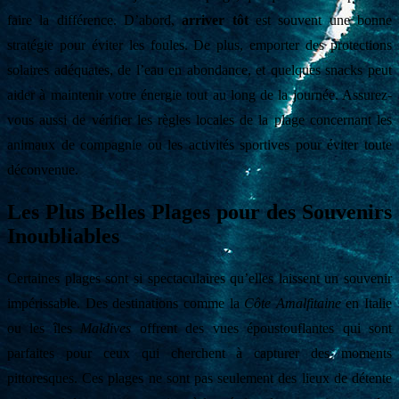
faire la différence. D’abord,
arriver tôt
est souvent une bonne
stratégie pour éviter les foules. De plus, emporter des protections
solaires adéquates, de l’eau en abondance, et quelques snacks peut
aider à maintenir votre énergie tout au long de la journée. Assurez-
vous aussi de vérifier les règles locales de la plage concernant les
animaux de compagnie ou les activités sportives pour éviter toute
déconvenue.
Les Plus Belles Plages pour des Souvenirs
Inoubliables
Certaines plages sont si spectaculaires qu’elles laissent un souvenir
impérissable. Des destinations comme la
Côte Amalfitaine
en Italie
ou les îles
Maldives
offrent des vues époustouflantes qui sont
parfaites pour ceux qui cherchent à capturer des moments
pittoresques. Ces plages ne sont pas seulement des lieux de détente