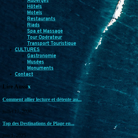
Auberges
Hôtels
Motels
Restaurants
Riads
Spa et Massage
Tour Opérateur
Transport Touristique
CULTURES
Gastronomie
Musées
Monuments
Contact
Lire Aussi
x
Comment allier lecture et détente au...
juillet 17, 2026
Top des Destinations de Plage en...
juin 1, 2025