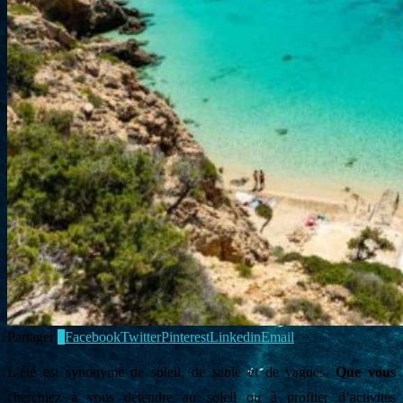
Partager
4
Facebook
Twitter
Pinterest
Linkedin
Email
L’été est synonyme de soleil, de sable et de vagues.
Que vous
cherchiez à vous détendre au soleil ou à profiter d’activités