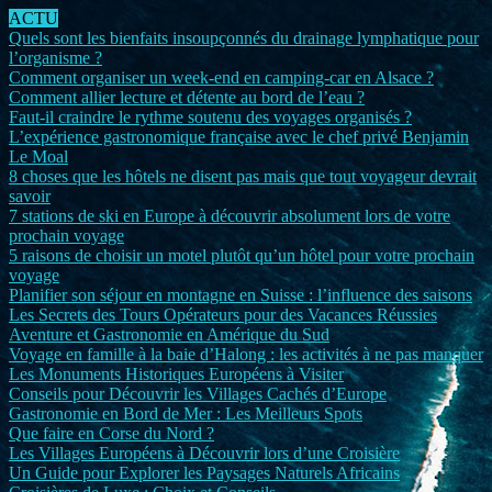
ACTU
Quels sont les bienfaits insoupçonnés du drainage lymphatique pour
l’organisme ?
Comment organiser un week-end en camping-car en Alsace ?
Comment allier lecture et détente au bord de l’eau ?
Faut-il craindre le rythme soutenu des voyages organisés ?
L’expérience gastronomique française avec le chef privé Benjamin
Le Moal
8 choses que les hôtels ne disent pas mais que tout voyageur devrait
savoir
7 stations de ski en Europe à découvrir absolument lors de votre
prochain voyage
5 raisons de choisir un motel plutôt qu’un hôtel pour votre prochain
voyage
Planifier son séjour en montagne en Suisse : l’influence des saisons
Les Secrets des Tours Opérateurs pour des Vacances Réussies
Aventure et Gastronomie en Amérique du Sud
Voyage en famille à la baie d’Halong : les activités à ne pas manquer
Les Monuments Historiques Européens à Visiter
Conseils pour Découvrir les Villages Cachés d’Europe
Gastronomie en Bord de Mer : Les Meilleurs Spots
Que faire en Corse du Nord ?
Les Villages Européens à Découvrir lors d’une Croisière
Un Guide pour Explorer les Paysages Naturels Africains