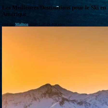
Les Meilleures Destinations pour le Ski en
Amérique
écrit par
Mialisoa
juillet 1, 2025
408
vues