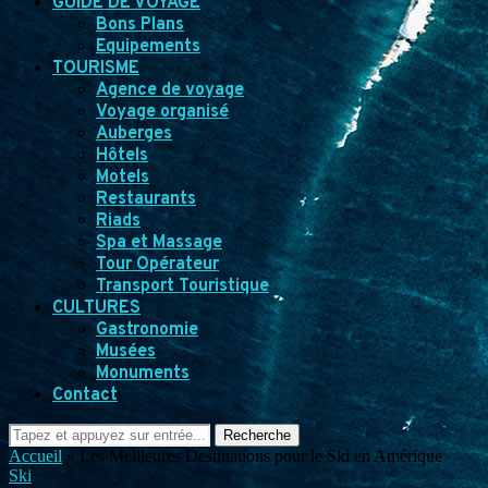
GUIDE DE VOYAGE
Bons Plans
Equipements
TOURISME
Agence de voyage
Voyage organisé
Auberges
Hôtels
Motels
Restaurants
Riads
Spa et Massage
Tour Opérateur
Transport Touristique
CULTURES
Gastronomie
Musées
Monuments
Contact
Recherche
Accueil
»
Les Meilleures Destinations pour le Ski en Amérique
Ski