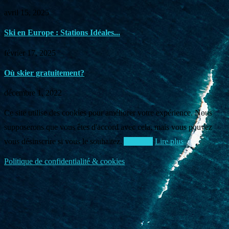
avril 15, 2025
Ski en Europe : Stations Idéales...
février 17, 2025
Où skier gratuitement?
décembre 1, 2022
Ce site utilise des cookies pour améliorer votre expérience. Nous
supposerons que vous êtes d'accord avec cela, mais vous pouvez
vous désinscrire si vous le souhaitez.
Accepter
Lire plus
Politique de confidentialité & cookies