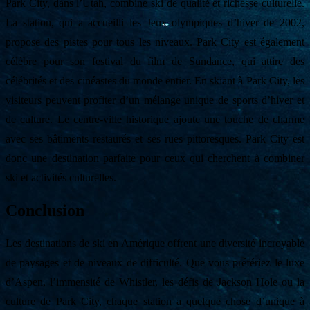
Park City, dans l’Utah, combine ski de qualité et richesse culturelle.
La station, qui a accueilli les Jeux olympiques d’hiver de 2002,
propose des pistes pour tous les niveaux. Park City est également
célèbre pour son festival du film de Sundance, qui attire des
célébrités et des cinéastes du monde entier. En skiant à Park City, les
visiteurs peuvent profiter d’un mélange unique de sports d’hiver et
de culture. Le centre-ville historique ajoute une touche de charme
avec ses bâtiments restaurés et ses rues pittoresques. Park City est
donc une destination parfaite pour ceux qui cherchent à combiner
ski et activités culturelles.
Conclusion
Les destinations de ski en Amérique offrent une diversité incroyable
de paysages et de niveaux de difficulté. Que vous préfériez le luxe
d’Aspen, l’immensité de Whistler, les défis de Jackson Hole ou la
culture de Park City, chaque station a quelque chose d’unique à