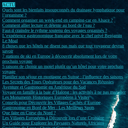
ACTU
Quels sont les bienfaits insoupçonnés du drainage lymphatique pour
l’organisme ?
Comment organiser un week-end en camping-car en Alsace ?
Comment allier lecture et détente au bord de l’eau ?
Faut-il craindre le rythme soutenu des voyages organisés ?
L’expérience gastronomique française avec le chef privé Benjamin
Le Moal
8 choses que les hôtels ne disent pas mais que tout voyageur devrait
savoir
7 stations de ski en Europe à découvrir absolument lors de votre
prochain voyage
5 raisons de choisir un motel plutôt qu’un hôtel pour votre prochain
voyage
Planifier son séjour en montagne en Suisse : l’influence des saisons
Les Secrets des Tours Opérateurs pour des Vacances Réussies
Aventure et Gastronomie en Amérique du Sud
Voyage en famille à la baie d’Halong : les activités à ne pas manquer
Les Monuments Historiques Européens à Visiter
Conseils pour Découvrir les Villages Cachés d’Europe
Gastronomie en Bord de Mer : Les Meilleurs Spots
Que faire en Corse du Nord ?
Les Villages Européens à Découvrir lors d’une Croisière
Un Guide pour Explorer les Paysages Naturels Africains