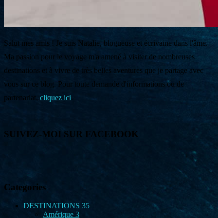
Salut mes amis ! Je suis Natalie, blogueuse et écrivaine dans l'âme.
Ma passion pour le voyage m'a amené à visiter de nombreuses
destinations et à vivre de très belles aventures que je partage avec
vous sur ce blog. Pour toute demande d'informations ou de
partenariat,
cliquez ici
.
SUIVEZ-MOI SUR FACEBOOK
Categories
DESTINATIONS
35
Amérique
3