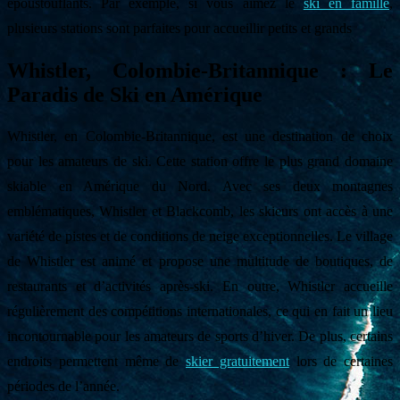
époustouflants. Par exemple, si vous aimez le
ski en famille
,
plusieurs stations sont parfaites pour accueillir petits et grands
Whistler, Colombie-Britannique : Le
Paradis de Ski en Amérique
Whistler, en Colombie-Britannique, est une destination de choix
pour les amateurs de ski. Cette station offre le plus grand domaine
skiable en Amérique du Nord. Avec ses deux montagnes
emblématiques, Whistler et Blackcomb, les skieurs ont accès à une
variété de pistes et de conditions de neige exceptionnelles. Le village
de Whistler est animé et propose une multitude de boutiques, de
restaurants et d’activités après-ski. En outre, Whistler accueille
régulièrement des compétitions internationales, ce qui en fait un lieu
incontournable pour les amateurs de sports d’hiver. De plus, certains
endroits permettent même de
skier gratuitement
lors de certaines
périodes de l’année.