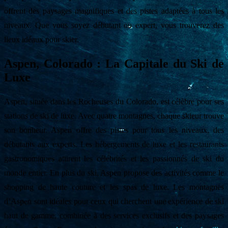
offrent des paysages magnifiques et des pistes adaptées à tous les
niveaux. Que vous soyez débutant ou expert, vous trouverez des
lieux idéaux pour skier.
Aspen, Colorado : La Capitale du Ski de
Luxe
Aspen, située dans les Rocheuses du Colorado, est célèbre pour ses
stations de ski de luxe. Avec quatre montagnes, chaque skieur trouve
son bonheur. Aspen offre des pistes pour tous les niveaux, des
débutants aux experts. Les hébergements de luxe et les restaurants
gastronomiques attirent les célébrités et les passionnés de ski du
monde entier. En plus du ski, Aspen propose des activités comme le
shopping de haute couture et les spas de luxe. Les montagnes
d’Aspen sont idéales pour ceux qui cherchent une expérience de ski
haut de gamme, combinée à des services exclusifs et des paysages