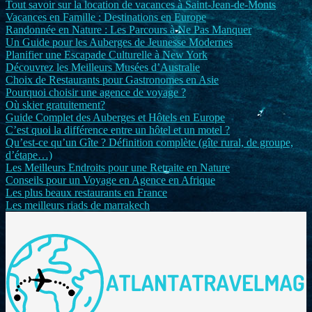
Tout savoir sur la location de vacances à Saint-Jean-de-Monts
Vacances en Famille : Destinations en Europe
Randonnée en Nature : Les Parcours à Ne Pas Manquer
Un Guide pour les Auberges de Jeunesse Modernes
Planifier une Escapade Culturelle à New York
Découvrez les Meilleurs Musées d’Australie
Choix de Restaurants pour Gastronomes en Asie
Pourquoi choisir une agence de voyage ?
Où skier gratuitement?
Guide Complet des Auberges et Hôtels en Europe
C’est quoi la différence entre un hôtel et un motel ?
Qu’est-ce qu’un Gîte ? Définition complète (gîte rural, de groupe,
d’étape…)
Les Meilleurs Endroits pour une Retraite en Nature
Conseils pour un Voyage en Agence en Afrique
Les plus beaux restaurants en France
Les meilleurs riads de marrakech