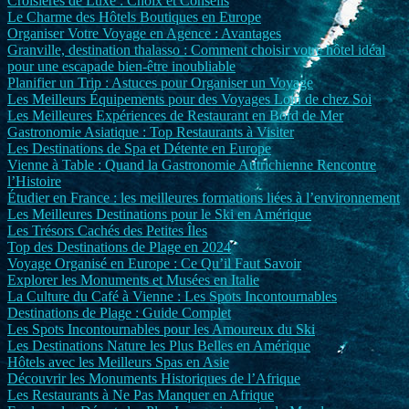
Croisières de Luxe : Choix et Conseils
Le Charme des Hôtels Boutiques en Europe
Organiser Votre Voyage en Agence : Avantages
Granville, destination thalasso : Comment choisir votre hôtel idéal
pour une escapade bien-être inoubliable
Planifier un Trip : Astuces pour Organiser un Voyage
Les Meilleurs Équipements pour des Voyages Loin de chez Soi
Les Meilleures Expériences de Restaurant en Bord de Mer
Gastronomie Asiatique : Top Restaurants à Visiter
Les Destinations de Spa et Détente en Europe
Vienne à Table : Quand la Gastronomie Autrichienne Rencontre
l’Histoire
Étudier en France : les meilleures formations liées à l’environnement
Les Meilleures Destinations pour le Ski en Amérique
Les Trésors Cachés des Petites Îles
Top des Destinations de Plage en 2024
Voyage Organisé en Europe : Ce Qu’il Faut Savoir
Explorer les Monuments et Musées en Italie
La Culture du Café à Vienne : Les Spots Incontournables
Destinations de Plage : Guide Complet
Les Spots Incontournables pour les Amoureux du Ski
Les Destinations Nature les Plus Belles en Amérique
Hôtels avec les Meilleurs Spas en Asie
Découvrir les Monuments Historiques de l’Afrique
Les Restaurants à Ne Pas Manquer en Afrique