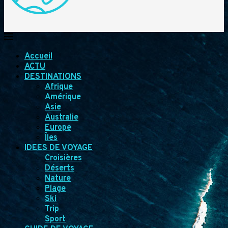
Accueil
ACTU
DESTINATIONS
Afrique
Amérique
Asie
Australie
Europe
Îles
IDEES DE VOYAGE
Croisières
Déserts
Nature
Plage
Ski
Trip
Sport