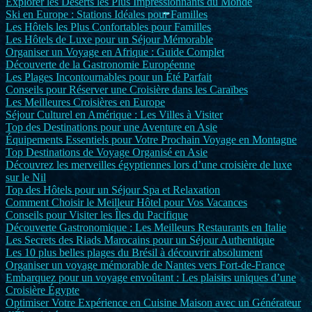
Explorer les Déserts les Plus Impressionnants du Monde
Ski en Europe : Stations Idéales pour Familles
Les Hôtels les Plus Confortables pour Familles
Les Hôtels de Luxe pour un Séjour Mémorable
Organiser un Voyage en Afrique : Guide Complet
Découverte de la Gastronomie Européenne
Les Plages Incontournables pour un Été Parfait
Conseils pour Réserver une Croisière dans les Caraïbes
Les Meilleures Croisières en Europe
Séjour Culturel en Amérique : Les Villes à Visiter
Top des Destinations pour une Aventure en Asie
Équipements Essentiels pour Votre Prochain Voyage en Montagne
Top Destinations de Voyage Organisé en Asie
Découvrez les merveilles égyptiennes lors d’une croisière de luxe
sur le Nil
Top des Hôtels pour un Séjour Spa et Relaxation
Comment Choisir le Meilleur Hôtel pour Vos Vacances
Conseils pour Visiter les Îles du Pacifique
Découverte Gastronomique : Les Meilleurs Restaurants en Italie
Les Secrets des Riads Marocains pour un Séjour Authentique
Les 10 plus belles plages du Brésil à découvrir absolument
Organiser un voyage mémorable de Nantes vers Fort-de-France
Embarquez pour un voyage envoûtant : Les plaisirs uniques d’une
Croisière Égypte
Optimiser Votre Expérience en Cuisine Maison avec un Générateur