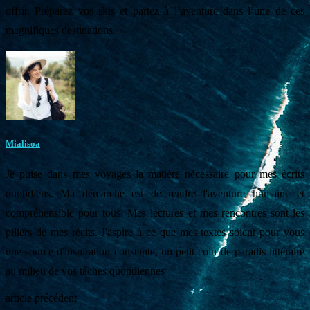
offrir. Préparez vos skis et partez à l’aventure dans l’une de ces
magnifiques destinations.
Mialisoa
Je puise dans mes voyages la matière nécessaire pour mes écrits
quotidiens. Ma démarche est de rendre l'aventure humaine et
compréhensible pour tous. Mes lectures et mes rencontres sont les
piliers de mes récits. J'aspire à ce que mes textes soient pour vous
une source d'inspiration constante, un petit coin de paradis littéraire
au milieu de vos tâches quotidiennes
article précédent