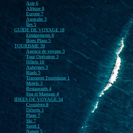
Asie
6
Afrique
8
Europe
7
Australie
3
Îles
5
GUIDE DE VOYAGE
18
Equipements
6
Bons Plans
5
TOURISME
39
Agence de voyage
3
Tour Opérateur
3
Hôtels
10
Auberges
3
Riads
5
Transport Touristique
1
Motels
3
Restaurants
4
Spa et Massage
4
IDEES DE VOYAGE
34
Croisières
8
Déserts
3
Plage
7
Ski
7
Sport
1
Nature
5