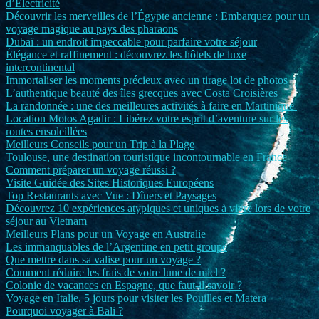
d’Électricité
Découvrir les merveilles de l’Égypte ancienne : Embarquez pour un
voyage magique au pays des pharaons
Dubaï : un endroit impeccable pour parfaire votre séjour
Élégance et raffinement : découvrez les hôtels de luxe
intercontinental
Immortaliser les moments précieux avec un tirage lot de photos
L’authentique beauté des îles grecques avec Costa Croisières
La randonnée : une des meilleures activités à faire en Martinique
Location Motos Agadir : Libérez votre esprit d’aventure sur les
routes ensoleillées
Meilleurs Conseils pour un Trip à la Plage
Toulouse, une destination touristique incontournable en France
Comment préparer un voyage réussi ?
Visite Guidée des Sites Historiques Européens
Top Restaurants avec Vue : Dîners et Paysages
Découvrez 10 expériences atypiques et uniques à vivre lors de votre
séjour au Vietnam
Meilleurs Plans pour un Voyage en Australie
Les immanquables de l’Argentine en petit groupe
Que mettre dans sa valise pour un voyage ?
Comment réduire les frais de votre lune de miel ?
Colonie de vacances en Espagne, que faut-il savoir ?
Voyage en Italie, 5 jours pour visiter les Pouilles et Matera
Pourquoi voyager à Bali ?