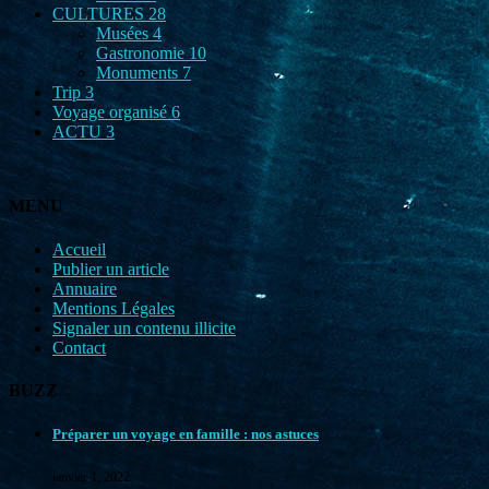
CULTURES
28
Musées
4
Gastronomie
10
Monuments
7
Trip
3
Voyage organisé
6
ACTU
3
MENU
Accueil
Publier un article
Annuaire
Mentions Légales
Signaler un contenu illicite
Contact
BUZZ
Préparer un voyage en famille : nos astuces
janvier 1, 2022