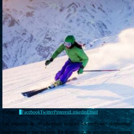
Partager
0
Facebook
Twitter
Pinterest
Linkedin
Email
Les amateurs de ski cherchent toujours les meilleures destinations
pour pratiquer leur passion. En Amérique, de nombreuses stations