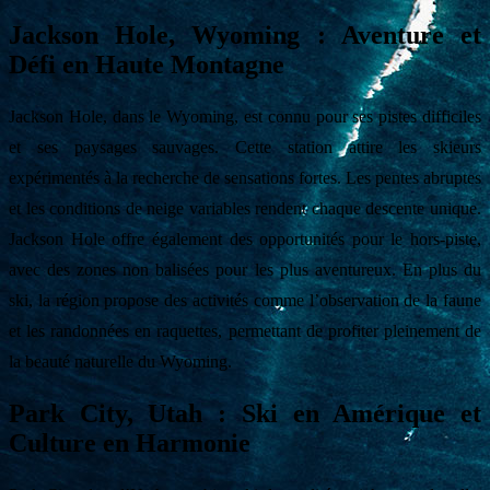
Jackson Hole, Wyoming : Aventure et
Défi en Haute Montagne
Jackson Hole, dans le Wyoming, est connu pour ses pistes difficiles
et ses paysages sauvages. Cette station attire les skieurs
expérimentés à la recherche de sensations fortes. Les pentes abruptes
et les conditions de neige variables rendent chaque descente unique.
Jackson Hole offre également des opportunités pour le hors-piste,
avec des zones non balisées pour les plus aventureux. En plus du
ski, la région propose des activités comme l’observation de la faune
et les randonnées en raquettes, permettant de profiter pleinement de
la beauté naturelle du Wyoming.
Park City, Utah : Ski en Amérique et
Culture en Harmonie