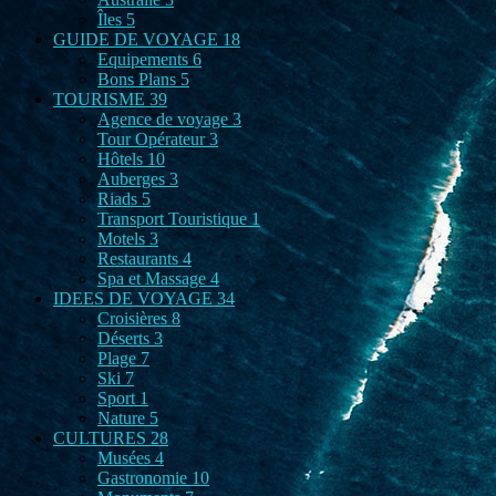
Îles
5
GUIDE DE VOYAGE
18
Equipements
6
Bons Plans
5
TOURISME
39
Agence de voyage
3
Tour Opérateur
3
Hôtels
10
Auberges
3
Riads
5
Transport Touristique
1
Motels
3
Restaurants
4
Spa et Massage
4
IDEES DE VOYAGE
34
Croisières
8
Déserts
3
Plage
7
Ski
7
Sport
1
Nature
5
CULTURES
28
Musées
4
Gastronomie
10