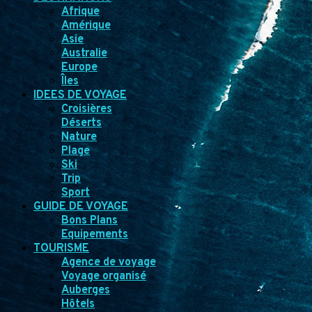
Afrique
Amérique
Asie
Australie
Europe
Îles
IDEES DE VOYAGE
Croisières
Déserts
Nature
Plage
Ski
Trip
Sport
GUIDE DE VOYAGE
Bons Plans
Equipements
TOURISME
Agence de voyage
Voyage organisé
Auberges
Hôtels