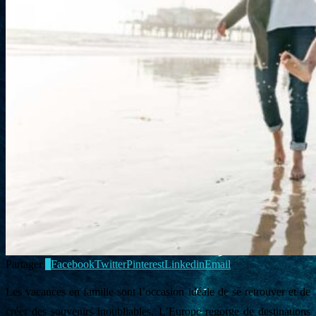
Partager
0
Facebook
Twitter
Pinterest
Linkedin
Email
Les vacances en famille sont l’occasion idéale de se retrouver et de
créer des souvenirs inoubliables. L’Europe regorge de destinations