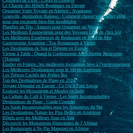
Croisières de Luxe : Choix et Conseils
Le Charme des Hôtels Boutiques en Europe
Organiser Votre Voyage en Agence : Avantages
Granville, destination thalasso : Comment choisir votre hôtel idéal
pour une escapade bien-être inoubliable
Planifier un Trip : Astuces pour Organiser un Voyage
Les Meilleurs Équipements pour des Voyages Loin de chez Soi
Les Meilleures Expériences de Restaurant en Bord de Mer
Gastronomie Asiatique : Top Restaurants à Visiter
Les Destinations de Spa et Détente en Europe
Vienne à Table : Quand la Gastronomie Autrichienne Rencontre
l’Histoire
Étudier en France : les meilleures formations liées à l’environnement
Les Meilleures Destinations pour le Ski en Amérique
Les Trésors Cachés des Petites Îles
Top des Destinations de Plage en 2024
Voyage Organisé en Europe : Ce Qu’il Faut Savoir
Explorer les Monuments et Musées en Italie
La Culture du Café à Vienne : Les Spots Incontournables
Destinations de Plage : Guide Complet
Les Spots Incontournables pour les Amoureux du Ski
Les Destinations Nature les Plus Belles en Amérique
Hôtels avec les Meilleurs Spas en Asie
Découvrir les Monuments Historiques de l’Afrique
Les Restaurants à Ne Pas Manquer en Afrique