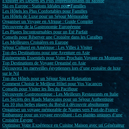
Explorer les Déserts les Plus Impressionnants du Monde
Ski en Europe : Stations Idéales pour Familles
Les Hôtels les Plus Confortables pour Familles
Les Hôtels de Luxe pour un Séjour Mémorable
Organiser un Voyage en Afrique : Guide Complet
Découverte de la Gastronomie Européenne
Les Plages Incontournables pour un Été Parfait
Conseils pour Réserver une Croisière dans les Caraïbes
Les Meilleures Croisières en Europe
Séjour Culturel en Amérique : Les Villes à Visiter
Top des Destinations pour une Aventure en Asie
Équipements Essentiels pour Votre Prochain Voyage en Montagne
Top Destinations de Voyage Organisé en Asie
Découvrez les merveilles égyptiennes lors d’une croisière de luxe
sur le Nil
Top des Hôtels pour un Séjour Spa et Relaxation
Comment Choisir le Meilleur Hôtel pour Vos Vacances
Conseils pour Visiter les Îles du Pacifique
Découverte Gastronomique : Les Meilleurs Restaurants en Italie
Les Secrets des Riads Marocains pour un Séjour Authentique
Les 10 plus belles plages du Brésil à découvrir absolument
Organiser un voyage mémorable de Nantes vers Fort-de-France
Embarquez pour un voyage envoûtant : Les plaisirs uniques d’une
Croisière Égypte
Optimiser Votre Expérience en Cuisine Maison avec un Générateur