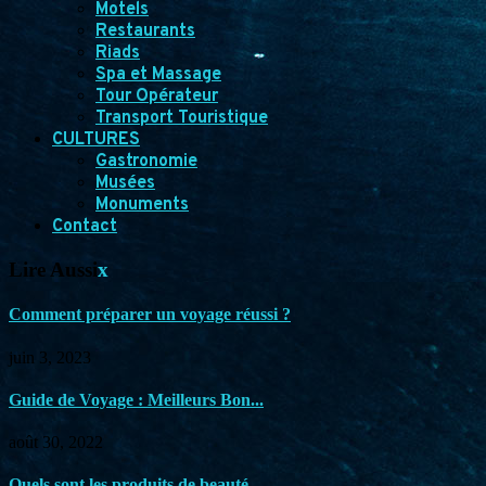
Motels
Restaurants
Riads
Spa et Massage
Tour Opérateur
Transport Touristique
CULTURES
Gastronomie
Musées
Monuments
Contact
Lire Aussi
x
Comment préparer un voyage réussi ?
juin 3, 2023
Guide de Voyage : Meilleurs Bon...
août 30, 2022
Quels sont les produits de beauté...