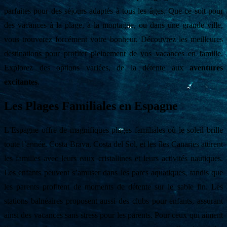
parfaites pour des séjours adaptés à tous les âges. Que ce soit pour
des vacances à la plage, à la montagne, ou dans une grande ville,
vous trouverez forcément votre bonheur. Découvrez les meilleures
destinations pour profiter pleinement de vos vacances en famille.
Explorez des options variées, de la détente aux
aventures
excitantes
.
Les Plages Familiales en Espagne
L’Espagne offre de magnifiques plages familiales où le soleil brille
toute l’année. Costa Brava, Costa del Sol, et les îles Canaries attirent
les familles avec leurs eaux cristallines et leurs activités nautiques.
Les enfants peuvent s’amuser dans les parcs aquatiques, tandis que
les parents profitent de moments de détente sur le sable fin. Les
stations balnéaires proposent aussi des clubs pour enfants, assurant
ainsi des vacances sans stress pour les parents. Pour ceux qui aiment