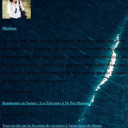
Mialisoa
Je puise dans mes voyages la matière nécessaire pour mes écrits
quotidiens. Ma démarche est de rendre l'aventure humaine et
compréhensible pour tous. Mes lectures et mes rencontres sont les
piliers de mes récits. J'aspire à ce que mes textes soient pour vous
une source d'inspiration constante, un petit coin de paradis littéraire
au milieu de vos tâches quotidiennes
article précédent
Randonnée en Nature : Les Parcours à Ne Pas Manquer
article suivant
Tout savoir sur la location de vacances à Saint-Jean-de-Monts