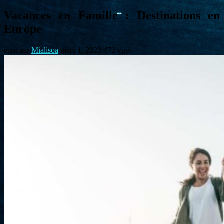
Vacances en Famille : Destinations en
Europe
écrit par
Mialisoa
mars 1, 2023
472
vues