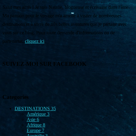
Salut mes amis ! Je suis Natalie, blogueuse et écrivaine dans l'âme.
Ma passion pour le voyage m'a amené à visiter de nombreuses
destinations et à vivre de très belles aventures que je partage avec
vous sur ce blog. Pour toute demande d'informations ou de
partenariat,
cliquez ici
.
SUIVEZ-MOI SUR FACEBOOK
Categories
DESTINATIONS
35
Amérique
3
Asie
6
Afrique
8
Europe
7
Australie
3