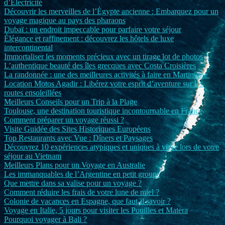
d’Électricité
Découvrir les merveilles de l’Égypte ancienne : Embarquez pour un
voyage magique au pays des pharaons
Dubaï : un endroit impeccable pour parfaire votre séjour
Élégance et raffinement : découvrez les hôtels de luxe
intercontinental
Immortaliser les moments précieux avec un tirage lot de photos
L’authentique beauté des îles grecques avec Costa Croisières
La randonnée : une des meilleures activités à faire en Martinique
Location Motos Agadir : Libérez votre esprit d’aventure sur les
routes ensoleillées
Meilleurs Conseils pour un Trip à la Plage
Toulouse, une destination touristique incontournable en France
Comment préparer un voyage réussi ?
Visite Guidée des Sites Historiques Européens
Top Restaurants avec Vue : Dîners et Paysages
Découvrez 10 expériences atypiques et uniques à vivre lors de votre
séjour au Vietnam
Meilleurs Plans pour un Voyage en Australie
Les immanquables de l’Argentine en petit groupe
Que mettre dans sa valise pour un voyage ?
Comment réduire les frais de votre lune de miel ?
Colonie de vacances en Espagne, que faut-il savoir ?
Voyage en Italie, 5 jours pour visiter les Pouilles et Matera
Pourquoi voyager à Bali ?