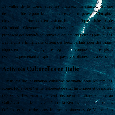
La vallée de la Loire, avec ses châteaux majestueux, est une
destination idéale pour les familles. Les enfants peuvent s’imaginer
chevaliers et princesses en visitant les magnifiques châteaux de
Chambord, Chenonceau, et Amboise. De nombreux châteaux
proposent des activités éducatives et des ateliers pour les plus jeunes.
Les jardins à la française offrent des lieux parfaits pour des pique-
niques en famille. La région est également connue pour ses pistes
cyclables, permettant d’explorer les paysages pittoresques à vélo.
Activités Culturelles en Italie
L’Italie est une destination culturelle fascinante pour les familles.
Rome, Florence et Venise regorgent de sites historiques et de musées
captivants. Les enfants peuvent découvrir l’histoire antique au
Colisée, admirer les œuvres d’art de la Renaissance à la Galerie des
Offices, et se perdre dans les ruelles sinueuses de Venise. Les