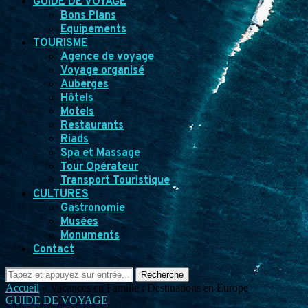
GUIDE DE VOYAGE
Bons Plans
Equipements
TOURISME
Agence de voyage
Voyage organisé
Auberges
Hôtels
Motels
Restaurants
Riads
Spa et Massage
Tour Opérateur
Transport Touristique
CULTURES
Gastronomie
Musées
Monuments
Contact
Recherche
Accueil
»
Vacances en Famille : Destinations en Europe
GUIDE DE VOYAGE