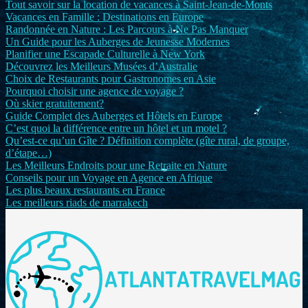
Tout savoir sur la location de vacances à Saint-Jean-de-Monts
Vacances en Famille : Destinations en Europe
Randonnée en Nature : Les Parcours à Ne Pas Manquer
Un Guide pour les Auberges de Jeunesse Modernes
Planifier une Escapade Culturelle à New York
Découvrez les Meilleurs Musées d’Australie
Choix de Restaurants pour Gastronomes en Asie
Pourquoi choisir une agence de voyage ?
Où skier gratuitement?
Guide Complet des Auberges et Hôtels en Europe
C’est quoi la différence entre un hôtel et un motel ?
Qu’est-ce qu’un Gîte ? Définition complète (gîte rural, de groupe,
d’étape…)
Les Meilleurs Endroits pour une Retraite en Nature
Conseils pour un Voyage en Agence en Afrique
Les plus beaux restaurants en France
Les meilleurs riads de marrakech