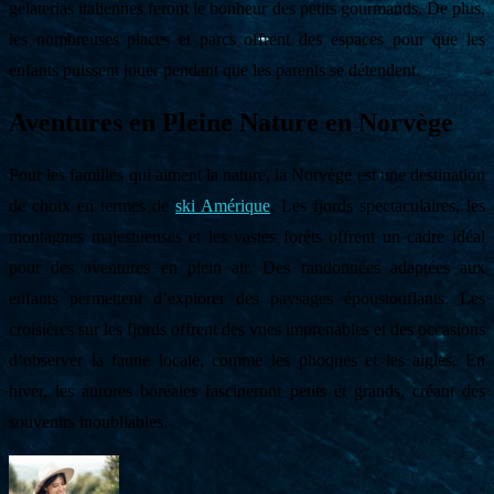
gelaterias italiennes feront le bonheur des petits gourmands. De plus,
les nombreuses places et parcs offrent des espaces pour que les
enfants puissent jouer pendant que les parents se détendent.
Aventures en Pleine Nature en Norvège
Pour les familles qui aiment la nature, la Norvège est une destination
de choix en termes de
ski Amérique
. Les fjords spectaculaires, les
montagnes majestueuses et les vastes forêts offrent un cadre idéal
pour des aventures en plein air. Des randonnées adaptées aux
enfants permettent d’explorer des paysages époustouflants. Les
croisières sur les fjords offrent des vues imprenables et des occasions
d’observer la faune locale, comme les phoques et les aigles. En
hiver, les aurores boréales fascineront petits et grands, créant des
souvenirs inoubliables.