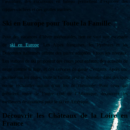
l’aventure, des excursions en bateau permettent d’explorer des
criques cachées et des grottes marines.
Ski en Europe pour Toute la Famille
Pour des vacances d’hiver mémorables, rien ne vaut une escapade
de
ski en Europe
. Les Alpes françaises, les Pyrénées et les
Dolomites italiennes offrent des pistes adaptées à tous les niveaux.
Les stations de ski proposent des cours pour enfants, des activités de
neige comme la luge, et des services de garde d’enfants. Après une
journée sur les pistes, toute la famille peut se détendre dans des spas
ou se réchauffer autour d’un feu de cheminée. Pour ceux qui
préfèrent rester de l’autre côté de l’Atlantique, découvrez les
meilleures destinations pour le ski en Amérique.
Découvrir les Châteaux de la Loire en
France