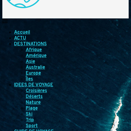
Accueil
ACTU
DESTINATIONS
Afrique
Amérique
Asie
Australie
Europe
Îles
IDEES DE VOYAGE
Croisières
Déserts
Nature
Plage
Ski
Trip
Sport