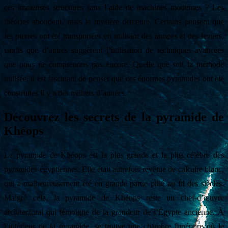
ces immenses structures sans l’aide de machines modernes ? Les
théories abondent, mais le mystère demeure. Certains pensent que
les pierres ont été transportées en utilisant des rampes et des leviers,
tandis que d’autres suggèrent l’utilisation de techniques avancées
que nous ne comprenons pas encore. Quelle que soit la méthode
utilisée, il est fascinant de penser que ces énormes pyramides ont été
construites il y a des milliers d’années.
Découvrez les secrets de la pyramide de
Khéops
La pyramide de Khéops est la plus grande et la plus célèbre des
pyramides égyptiennes. Elle était autrefois revêtue de calcaire blanc,
qui a malheureusement été en grande partie pillé au fil des siècles.
Malgré cela, la pyramide de Khéops reste un chef-d’œuvre
architectural qui témoigne de la grandeur de l’Égypte ancienne. À
l’intérieur de la pyramide, se trouve une chambre funéraire où le