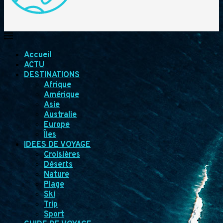
Accueil
ACTU
DESTINATIONS
Afrique
Amérique
Asie
Australie
Europe
Îles
IDEES DE VOYAGE
Croisières
Déserts
Nature
Plage
Ski
Trip
Sport