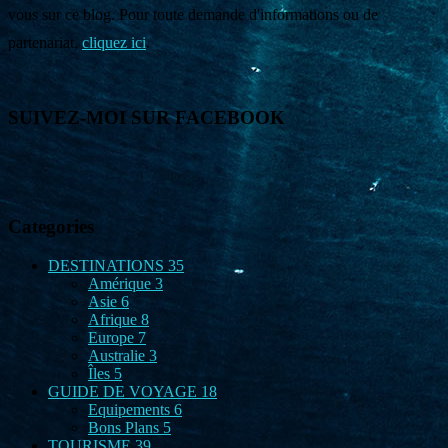
vous sur ce blog. Pour toute demande d'informations ou de
partenariat,
cliquez ici
.
SUIVEZ-MOI SUR FACEBOOK
Categories
DESTINATIONS
35
Amérique
3
Asie
6
Afrique
8
Europe
7
Australie
3
Îles
5
GUIDE DE VOYAGE
18
Equipements
6
Bons Plans
5
TOURISME
39