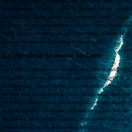
anciens Égyptiens. Cependant, ce qui rend cette tombe
particulièrement intrigante, c’est la présence d’une étrange
inscription qui semble prédire des événements futurs. Certains
pensent qu’il s’agit d’une prophétie, tandis que d’autres y voient une
simple coïncidence. Quelle que soit l’interprétation, la tombe TT33
continue d’intriguer les égyptologues du monde entier.
La légende de la momie hurlante
Les momies égyptiennes sont entourées de mystère et de légendes
effrayantes. L’une des histoires les plus célèbres est celle de la
momie hurlante. Selon la légende, une momie particulière aurait été
retrouvée avec une expression de terreur sur son visage, comme si
elle avait été enterrée vivante. Des rumeurs circulent selon lesquelles
la momie émettait un cri effrayant lorsqu’elle est exposée. Bien que
ces histoires soient souvent exagérées, elles ajoutent une touche
d’excitation et de mystère aux musées égyptiens.