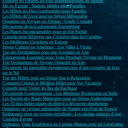
Explorer les Déserts les Plus Impressionnants du Monde
Ski en Europe : Stations Idéales pour Familles
Les Hôtels les Plus Confortables pour Familles
Les Hôtels de Luxe pour un Séjour Mémorable
Organiser un Voyage en Afrique : Guide Complet
Découverte de la Gastronomie Européenne
Les Plages Incontournables pour un Été Parfait
Conseils pour Réserver une Croisière dans les Caraïbes
Les Meilleures Croisières en Europe
Séjour Culturel en Amérique : Les Villes à Visiter
Top des Destinations pour une Aventure en Asie
Équipements Essentiels pour Votre Prochain Voyage en Montagne
Top Destinations de Voyage Organisé en Asie
Découvrez les merveilles égyptiennes lors d’une croisière de luxe
sur le Nil
Top des Hôtels pour un Séjour Spa et Relaxation
Comment Choisir le Meilleur Hôtel pour Vos Vacances
Conseils pour Visiter les Îles du Pacifique
Découverte Gastronomique : Les Meilleurs Restaurants en Italie
Les Secrets des Riads Marocains pour un Séjour Authentique
Les 10 plus belles plages du Brésil à découvrir absolument
Organiser un voyage mémorable de Nantes vers Fort-de-France
Embarquez pour un voyage envoûtant : Les plaisirs uniques d’une
Croisière Égypte
Optimiser Votre Expérience en Cuisine Maison avec un Générateur