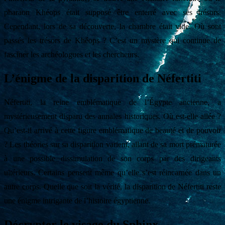
pharaon Khéops était supposé être enterré avec ses trésors.
Cependant, lors de sa découverte, la chambre était vide. Où sont
passés les trésors de Khéops ? C’est un mystère qui continue de
fasciner les archéologues et les chercheurs.
L’énigme de la disparition de Néfertiti
Néfertiti, la reine emblématique de l’Égypte ancienne, a
mystérieusement disparu des annales historiques. Où est-elle allée ?
Qu’est-il arrivé à cette figure emblématique de beauté et de pouvoir
? Les théories sur sa disparition varient, allant de sa mort prématurée
à une possible dissimulation de son corps par des dirigeants
ultérieurs. Certains pensent même qu’elle s’est réincarnée dans un
autre corps. Quelle que soit la vérité, la disparition de Néfertiti reste
une énigme intrigante de l’histoire égyptienne.
Décrypter le visage du Sphinx