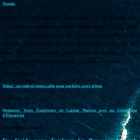
Natalie
L'écriture est mon passeport pour partager mes découvertes avec
vous. Voyageur curieux, je rédige des articles qui se veulent proches
de vos préoccupations. J'aime lier l'évasion à une réflexion plus
profonde sur notre façon de vivre. Mon objectif est de créer des
textes qui vous touchent, vous offrent un sourire et vous
accompagnent comme un ami lors de vos moments de pause
article précédent
Dubaï : un endroit impeccable pour parfaire votre séjour
article suivant
Optimiser Votre Expérience en Cuisine Maison avec un Générateur
d’Électricité
Vous aimerez aussi