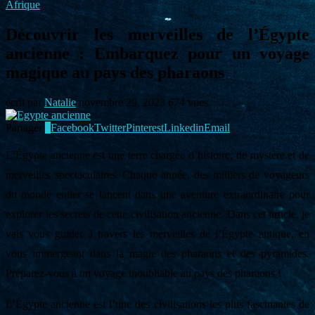
Afrique
Découvrir les merveilles de l’Égypte
ancienne : Embarquez pour un voyage
magique au pays des pharaons
écrit par
Natalie
novembre 29, 2023
674
vues
Partager
1
Facebook
Twitter
Pinterest
Linkedin
Email
L’Égypte ancienne est une terre chargée d’histoire, de mystère et de
merveilles spectaculaires. Chaque année, des milliers de voyageurs
du monde entier se lancent dans une aventure extraordinaire pour
explorer les secrets de cette civilisation ancienne. Dans cet article, je
vais vous guider à travers les merveilles de l’Égypte antique, en
vous immergeant dans la magie des pharaons et des pyramides.
Préparez-vous à un voyage inoubliable au pays des pharaons !
L’Égypte ancienne est l’une des civilisations les plus fascinantes de