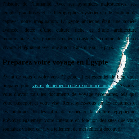
l’histoire de l’humanité. Avec ses pyramides majestueuses, ses
temples grandioses et ses hiéroglyphes mystérieux, elle continue de
captiver notre imagination. L’Égypte ancienne était une société
avancée, dotée d’une culture riche et d’une architecture
monumentale. Ses pharaons étaient considérés comme des dieux
vivants et régnaient avec une autorité absolue sur le pays.
Préparez votre voyage en Égypte
Avant de vous envoler vers l’Égypte, il est essentiel de bien vous
préparer pour
vivre pleinement cette expérience unique
. Assurez-
vous d’avoir tous les documents de voyage nécessaires, tels que
votre passeport et votre visa. Renseignez-vous sur les coutumes et
les pratiques locales afin de respecter la culture égyptienne.
Prévoyez également votre itinéraire en fonction des sites que vous
souhaitez visiter, car il y a tellement de merveilles à découvrir !