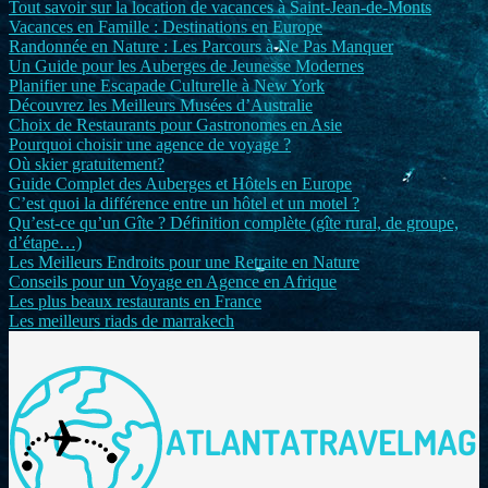
Tout savoir sur la location de vacances à Saint-Jean-de-Monts
Vacances en Famille : Destinations en Europe
Randonnée en Nature : Les Parcours à Ne Pas Manquer
Un Guide pour les Auberges de Jeunesse Modernes
Planifier une Escapade Culturelle à New York
Découvrez les Meilleurs Musées d’Australie
Choix de Restaurants pour Gastronomes en Asie
Pourquoi choisir une agence de voyage ?
Où skier gratuitement?
Guide Complet des Auberges et Hôtels en Europe
C’est quoi la différence entre un hôtel et un motel ?
Qu’est-ce qu’un Gîte ? Définition complète (gîte rural, de groupe,
d’étape…)
Les Meilleurs Endroits pour une Retraite en Nature
Conseils pour un Voyage en Agence en Afrique
Les plus beaux restaurants en France
Les meilleurs riads de marrakech