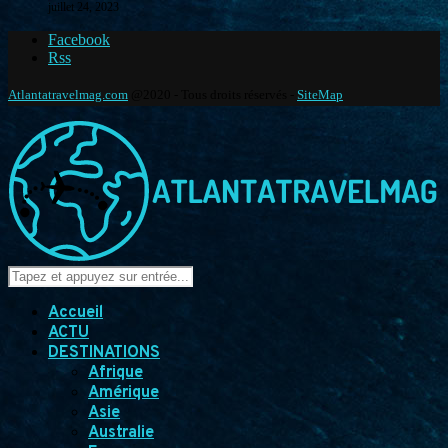
juillet 24, 2023
Facebook
Rss
Atlantatravelmag.com
@2020 - Tous droits réservés -
SiteMap
Accueil
ACTU
DESTINATIONS
Afrique
Amérique
Asie
Australie