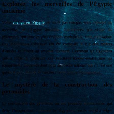
Explorez les merveilles de l’Égypte
ancienne
Votre
voyage en Égypte
ne serait pas complet sans explorer les
merveilles de l’Égypte ancienne. Commencez par visiter les
pyramides, qui sont les plus célèbres symboles de cette civilisation.
Ces monuments colossaux ont été construits il y a des milliers
d’années et restent un mystère fascinant. Comment les Égyptiens
ont-ils réussi à construire ces structures monumentales sans les
équipements modernes dont nous disposons aujourd’hui ? C’est une
question qui continue de susciter l’admiration et l’étonnement.
Le mystère de la construction des
pyramides
La construction des pyramides est une prouesse architecturale qui
défie l’imagination. Comment les Égyptiens ont-ils réussi à ériger