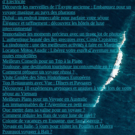
d’Électricité
Découvrir les merveilles de l’Égypte ancienne : Embarquez pour un
voyage magique au pays des pharaons
Dubaï : un endroit impeccable pour parfaire votre séjour
Élégance et raffinement : découvrez les hôtels de luxe
intercontinental
Immortaliser les moments précieux avec un tirage lot de photos
L’authentique beauté des îles grecques avec Costa Croisières
La randonnée : une des meilleures activités à faire en Martinique
Location Motos Agadir : Libérez votre esprit d’aventure sur les
routes ensoleillées
Meilleurs Conseils pour un Trip à la Plage
Toulouse, une destination touristique incontournable en France
Comment préparer un voyage réussi ?
Visite Guidée des Sites Historiques Européens
Top Restaurants avec Vue : Dîners et Paysages
Découvrez 10 expériences atypiques et uniques à vivre lors de votre
séjour au Vietnam
Meilleurs Plans pour un Voyage en Australie
Les immanquables de l’Argentine en petit groupe
Que mettre dans sa valise pour un voyage ?
Comment réduire les frais de votre lune de miel ?
Colonie de vacances en Espagne, que faut-il savoir ?
Voyage en Italie, 5 jours pour visiter les Pouilles et Matera
Pourquoi voyager à Bali ?