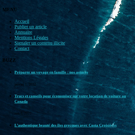
MENU
Accueil
Publier un article
Annuaire
Mentions Légales
Signaler un contenu illicite
Contact
BUZZ
Préparer un voyage en famille : nos astuces
janvier 1, 2022
Trucs et conseils pour économiser sur votre location de voiture au
Canada
mai 6, 2022
L’authentique beauté des îles grecques avec Costa Croisières