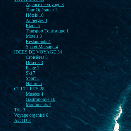
Agence de voyage
3
Tour Opérateur
3
Hôtels
10
Auberges
3
Riads
5
Transport Touristique
1
Motels
3
Restaurants
4
Spa et Massage
4
IDEES DE VOYAGE
34
Croisières
8
Déserts
3
Plage
7
Ski
7
Sport
1
Nature
5
CULTURES
28
Musées
4
Gastronomie
10
Monuments
7
Trip
3
Voyage organisé
6
ACTU
3