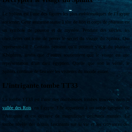
Le Sphinx est l’une des figures les plus emblématiques de l’Égypte
ancienne. Cette immense statue à tête de lion et corps de pharaon est
un symbole de pouvoir et de mystère. Pendant des siècles, les
chercheurs ont tenté de percer le secret du visage du Sphinx. Qui
représente-t-il ? Certains pensent qu’il pourrait s’agir du pharaon
Khéphren, tandis que d’autres soutiennent que le visage est une
représentation d’un dieu égyptien. Quelle que soit la vérité, le
Sphinx continue de fasciner les visiteurs du monde entier.
L’intrigante tombe TT33
La tombe TT33 est l’une des nombreuses tombes trouvées dans la
vallée des Rois
, en Égypte. Elle appartient à un noble égyptien de
l’Antiquité et est décorée de magnifiques peintures murales. La
tombe révèle des détails fascinants sur la vie et les croyances des