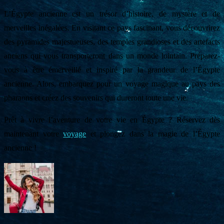
L’Égypte ancienne est un trésor d’histoire, de mystère et de
merveilles inégalées. En visitant ce pays fascinant, vous découvrirez
des pyramides majestueuses, des temples grandioses et des artefacts
anciens qui vous transporteront dans un monde lointain. Préparez-
vous à être émerveillé et inspiré par la grandeur de l’Égypte
ancienne. Alors, embarquez pour un voyage magique au pays des
pharaons et créez des souvenirs qui dureront toute une vie.
Prêt à vivre l’aventure de votre vie en Égypte ? Réservez dès
maintenant votre
voyage
et plongez dans la magie de l’Égypte
ancienne !