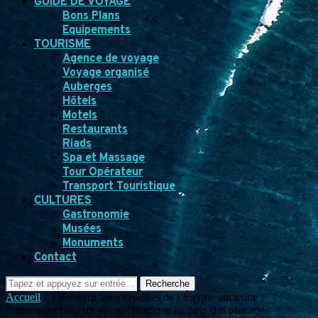
GUIDE DE VOYAGE
Bons Plans
Equipements
TOURISME
Agence de voyage
Voyage organisé
Auberges
Hôtels
Motels
Restaurants
Riads
Spa et Massage
Tour Opérateur
Transport Touristique
CULTURES
Gastronomie
Musées
Monuments
Contact
Recherche
Accueil
»
Découvrir les merveilles de l’Égypte ancienne :
Embarquez pour un voyage magique au pays des pharaons