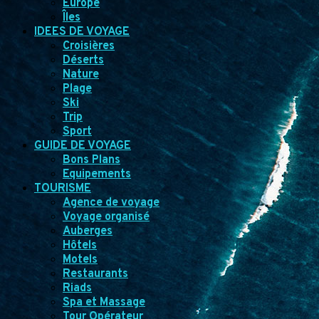
Europe
Îles
IDEES DE VOYAGE
Croisières
Déserts
Nature
Plage
Ski
Trip
Sport
GUIDE DE VOYAGE
Bons Plans
Equipements
TOURISME
Agence de voyage
Voyage organisé
Auberges
Hôtels
Motels
Restaurants
Riads
Spa et Massage
Tour Opérateur