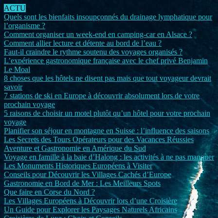
ACTU
Quels sont les bienfaits insoupçonnés du drainage lymphatique pour
l’organisme ?
Comment organiser un week-end en camping-car en Alsace ?
Comment allier lecture et détente au bord de l’eau ?
Faut-il craindre le rythme soutenu des voyages organisés ?
L’expérience gastronomique française avec le chef privé Benjamin
Le Moal
8 choses que les hôtels ne disent pas mais que tout voyageur devrait
savoir
7 stations de ski en Europe à découvrir absolument lors de votre
prochain voyage
5 raisons de choisir un motel plutôt qu’un hôtel pour votre prochain
voyage
Planifier son séjour en montagne en Suisse : l’influence des saisons
Les Secrets des Tours Opérateurs pour des Vacances Réussies
Aventure et Gastronomie en Amérique du Sud
Voyage en famille à la baie d’Halong : les activités à ne pas manquer
Les Monuments Historiques Européens à Visiter
Conseils pour Découvrir les Villages Cachés d’Europe
Gastronomie en Bord de Mer : Les Meilleurs Spots
Que faire en Corse du Nord ?
Les Villages Européens à Découvrir lors d’une Croisière
Un Guide pour Explorer les Paysages Naturels Africains