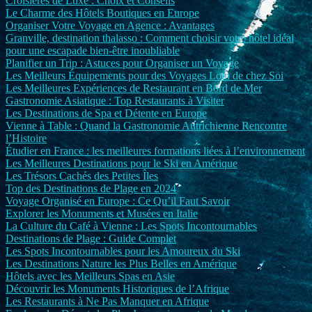
Croisières de Luxe : Choix et Conseils
Le Charme des Hôtels Boutiques en Europe
Organiser Votre Voyage en Agence : Avantages
Granville, destination thalasso : Comment choisir votre hôtel idéal
pour une escapade bien-être inoubliable
Planifier un Trip : Astuces pour Organiser un Voyage
Les Meilleurs Équipements pour des Voyages Loin de chez Soi
Les Meilleures Expériences de Restaurant en Bord de Mer
Gastronomie Asiatique : Top Restaurants à Visiter
Les Destinations de Spa et Détente en Europe
Vienne à Table : Quand la Gastronomie Autrichienne Rencontre
l’Histoire
Étudier en France : les meilleures formations liées à l’environnement
Les Meilleures Destinations pour le Ski en Amérique
Les Trésors Cachés des Petites Îles
Top des Destinations de Plage en 2024
Voyage Organisé en Europe : Ce Qu’il Faut Savoir
Explorer les Monuments et Musées en Italie
La Culture du Café à Vienne : Les Spots Incontournables
Destinations de Plage : Guide Complet
Les Spots Incontournables pour les Amoureux du Ski
Les Destinations Nature les Plus Belles en Amérique
Hôtels avec les Meilleurs Spas en Asie
Découvrir les Monuments Historiques de l’Afrique
Les Restaurants à Ne Pas Manquer en Afrique