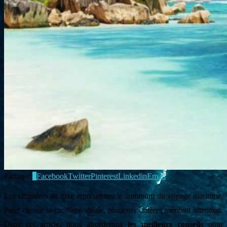
Partager
0
Facebook
Twitter
Pinterest
Linkedin
Email
Les croisières de luxe représentent le summum du voyage maritime.
Pour choisir la croisière idéale, plusieurs critères méritent attention.
Dans cet article, nous aborderons
les meilleurs conseils
pour