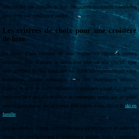
sélectionner une croisière de luxe. Découvrez les astuces essentielles
pour vivre une expérience unique.
Les critères de choix pour une croisière
de luxe
Le choix d’une croisière de luxe repose sur plusieurs critères
essentiels. Tout d’abord, la destination joue un rôle crucial. Que
vous préfériez les îles tropicales, les fjords norvégiens ou les villes
historiques, chaque destination offre des expériences uniques.
Ensuite, la taille du navire influence l’expérience à bord. Les grands
navires offrent plus d’activités et de restaurants, tandis que les petits
navires garantissent une ambiance plus intime. Cela, durant le
ski en
famille
.
Les installations à bord, comme les spas, les piscines et les salles de
fitness, ajoutent également à l’expérience globale. Enfin, considérez