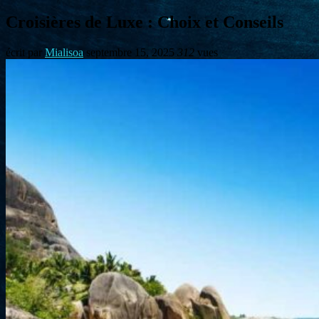
Croisières de Luxe : Choix et Conseils
écrit par
Mialisoa
septembre 15, 2025
312
vues