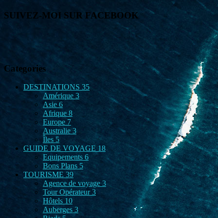
SUIVEZ-MOI SUR FACEBOOK
Categories
DESTINATIONS
35
Amérique
3
Asie
6
Afrique
8
Europe
7
Australie
3
Îles
5
GUIDE DE VOYAGE
18
Equipements
6
Bons Plans
5
TOURISME
39
Agence de voyage
3
Tour Opérateur
3
Hôtels
10
Auberges
3