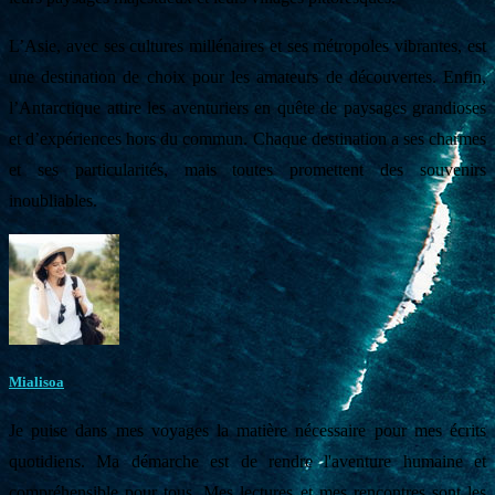
L’Asie, avec ses cultures millénaires et ses métropoles vibrantes, est
une destination de choix pour les amateurs de découvertes. Enfin,
l’Antarctique attire les aventuriers en quête de paysages grandioses
et d’expériences hors du commun. Chaque destination a ses charmes
et ses particularités, mais toutes promettent des souvenirs
inoubliables.
Mialisoa
Je puise dans mes voyages la matière nécessaire pour mes écrits
quotidiens. Ma démarche est de rendre l'aventure humaine et
compréhensible pour tous. Mes lectures et mes rencontres sont les