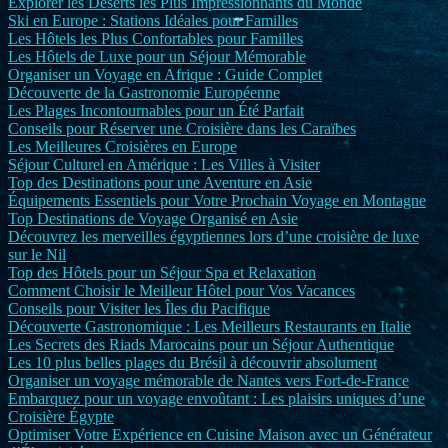
Explorer les Déserts les Plus Impressionnants du Monde
Ski en Europe : Stations Idéales pour Familles
Les Hôtels les Plus Confortables pour Familles
Les Hôtels de Luxe pour un Séjour Mémorable
Organiser un Voyage en Afrique : Guide Complet
Découverte de la Gastronomie Européenne
Les Plages Incontournables pour un Été Parfait
Conseils pour Réserver une Croisière dans les Caraïbes
Les Meilleures Croisières en Europe
Séjour Culturel en Amérique : Les Villes à Visiter
Top des Destinations pour une Aventure en Asie
Équipements Essentiels pour Votre Prochain Voyage en Montagne
Top Destinations de Voyage Organisé en Asie
Découvrez les merveilles égyptiennes lors d’une croisière de luxe
sur le Nil
Top des Hôtels pour un Séjour Spa et Relaxation
Comment Choisir le Meilleur Hôtel pour Vos Vacances
Conseils pour Visiter les Îles du Pacifique
Découverte Gastronomique : Les Meilleurs Restaurants en Italie
Les Secrets des Riads Marocains pour un Séjour Authentique
Les 10 plus belles plages du Brésil à découvrir absolument
Organiser un voyage mémorable de Nantes vers Fort-de-France
Embarquez pour un voyage envoûtant : Les plaisirs uniques d’une
Croisière Égypte
Optimiser Votre Expérience en Cuisine Maison avec un Générateur