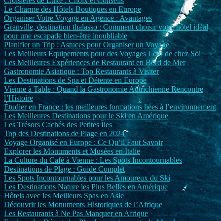
Croisières de Luxe : Choix et Conseils
Le Charme des Hôtels Boutiques en Europe
Organiser Votre Voyage en Agence : Avantages
Granville, destination thalasso : Comment choisir votre hôtel idéal
pour une escapade bien-être inoubliable
Planifier un Trip : Astuces pour Organiser un Voyage
Les Meilleurs Équipements pour des Voyages Loin de chez Soi
Les Meilleures Expériences de Restaurant en Bord de Mer
Gastronomie Asiatique : Top Restaurants à Visiter
Les Destinations de Spa et Détente en Europe
Vienne à Table : Quand la Gastronomie Autrichienne Rencontre
l’Histoire
Étudier en France : les meilleures formations liées à l’environnement
Les Meilleures Destinations pour le Ski en Amérique
Les Trésors Cachés des Petites Îles
Top des Destinations de Plage en 2024
Voyage Organisé en Europe : Ce Qu’il Faut Savoir
Explorer les Monuments et Musées en Italie
La Culture du Café à Vienne : Les Spots Incontournables
Destinations de Plage : Guide Complet
Les Spots Incontournables pour les Amoureux du Ski
Les Destinations Nature les Plus Belles en Amérique
Hôtels avec les Meilleurs Spas en Asie
Découvrir les Monuments Historiques de l’Afrique
Les Restaurants à Ne Pas Manquer en Afrique