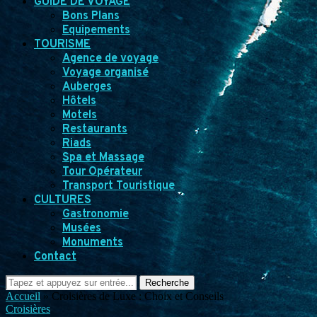
GUIDE DE VOYAGE
Bons Plans
Equipements
TOURISME
Agence de voyage
Voyage organisé
Auberges
Hôtels
Motels
Restaurants
Riads
Spa et Massage
Tour Opérateur
Transport Touristique
CULTURES
Gastronomie
Musées
Monuments
Contact
Recherche
Accueil
»
Croisières de Luxe : Choix et Conseils
Croisières