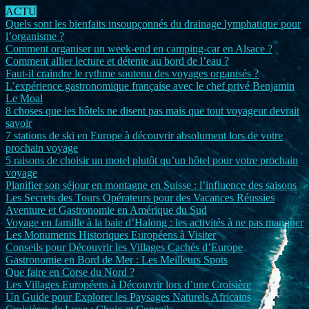
ACTU
Quels sont les bienfaits insoupçonnés du drainage lymphatique pour
l’organisme ?
Comment organiser un week-end en camping-car en Alsace ?
Comment allier lecture et détente au bord de l’eau ?
Faut-il craindre le rythme soutenu des voyages organisés ?
L’expérience gastronomique française avec le chef privé Benjamin
Le Moal
8 choses que les hôtels ne disent pas mais que tout voyageur devrait
savoir
7 stations de ski en Europe à découvrir absolument lors de votre
prochain voyage
5 raisons de choisir un motel plutôt qu’un hôtel pour votre prochain
voyage
Planifier son séjour en montagne en Suisse : l’influence des saisons
Les Secrets des Tours Opérateurs pour des Vacances Réussies
Aventure et Gastronomie en Amérique du Sud
Voyage en famille à la baie d’Halong : les activités à ne pas manquer
Les Monuments Historiques Européens à Visiter
Conseils pour Découvrir les Villages Cachés d’Europe
Gastronomie en Bord de Mer : Les Meilleurs Spots
Que faire en Corse du Nord ?
Les Villages Européens à Découvrir lors d’une Croisière
Un Guide pour Explorer les Paysages Naturels Africains