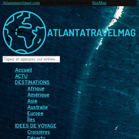
Atlantatravelmag.com
@2020 - Tous droits réservés -
SiteMap
Accueil
ACTU
DESTINATIONS
Afrique
Amérique
Asie
Australie
Europe
Îles
IDEES DE VOYAGE
Croisières
Déserts