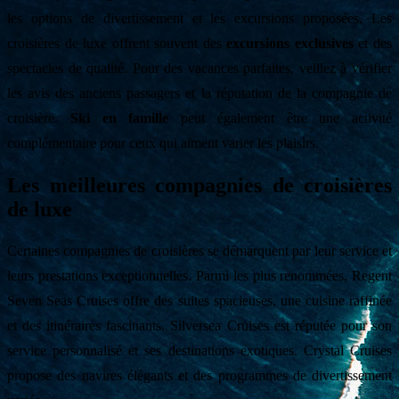
les options de divertissement et les excursions proposées. Les
croisières de luxe offrent souvent des
excursions exclusives
et des
spectacles de qualité. Pour des vacances parfaites, veillez à vérifier
les avis des anciens passagers et la réputation de la compagnie de
croisière.
Ski en famille
peut également être une activité
complémentaire pour ceux qui aiment varier les plaisirs.
Les meilleures compagnies de croisières
de luxe
Certaines compagnies de croisières se démarquent par leur service et
leurs prestations exceptionnelles. Parmi les plus renommées, Regent
Seven Seas Cruises offre des suites spacieuses, une cuisine raffinée
et des itinéraires fascinants. Silversea Cruises est réputée pour son
service personnalisé et ses destinations exotiques. Crystal Cruises
propose des navires élégants et des programmes de divertissement