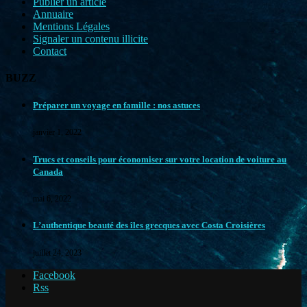
Publier un article
Annuaire
Mentions Légales
Signaler un contenu illicite
Contact
BUZZ
Préparer un voyage en famille : nos astuces
janvier 1, 2022
Trucs et conseils pour économiser sur votre location de voiture au
Canada
mai 6, 2022
L’authentique beauté des îles grecques avec Costa Croisières
juillet 24, 2023
Facebook
Rss