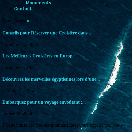
Monuments
Contact
Lire Aussi
x
Conseils pour Réserver une Croisière dans...
décembre 15, 2024
Les Meilleures Croisières en Europe
décembre 1, 2024
Découvrez les merveilles égyptiennes lors d’une...
octobre 21, 2024
Embarquez pour un voyage envoûtant :...
février 18, 2024
Ce site utilise des cookies pour améliorer votre expérience. Nous