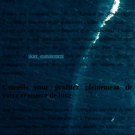
variés.
Ponant, une compagnie française, se distingue par ses croisières
d’expédition luxueuses et ses destinations inédites. Enfin, Seabourn
Cruise Line est synonyme d’élégance et de raffinement. Chaque
compagnie a ses particularités, mais toutes garantissent une
expérience de croisière de luxe incomparable. Pour ceux qui
cherchent à
skier gratuitement
lors de leurs vacances, certaines
compagnies proposent des escales près de stations de ski
renommées.
Conseils pour profiter pleinement de
votre croisière de luxe
Pour profiter au maximum de votre croisière, il est important de bien
se préparer. Réservez vos excursions à l’avance pour éviter les
mauvaises surprises. Préparez une valise adaptée, en tenant compte
des activités à bord et des escales. Emportez des tenues élégantes