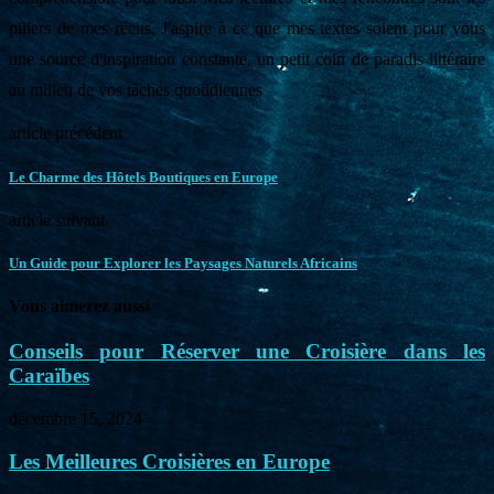
piliers de mes récits. J'aspire à ce que mes textes soient pour vous
une source d'inspiration constante, un petit coin de paradis littéraire
au milieu de vos tâches quotidiennes
article précédent
Le Charme des Hôtels Boutiques en Europe
article suivant
Un Guide pour Explorer les Paysages Naturels Africains
Vous aimerez aussi
Conseils pour Réserver une Croisière dans les
Caraïbes
décembre 15, 2024
Les Meilleures Croisières en Europe