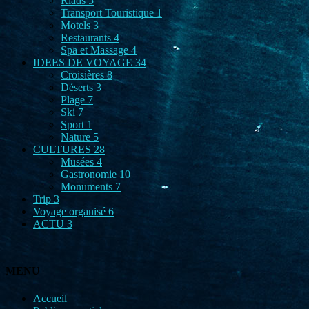
Riads
5
Transport Touristique
1
Motels
3
Restaurants
4
Spa et Massage
4
IDEES DE VOYAGE
34
Croisières
8
Déserts
3
Plage
7
Ski
7
Sport
1
Nature
5
CULTURES
28
Musées
4
Gastronomie
10
Monuments
7
Trip
3
Voyage organisé
6
ACTU
3
MENU
Accueil