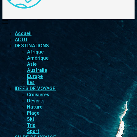
Accueil
ACTU
DESTINATIONS
Afrique
Amérique
Asie
Australie
Europe
Îles
IDEES DE VOYAGE
Croisières
Déserts
Nature
Plage
Ski
Trip
Sport