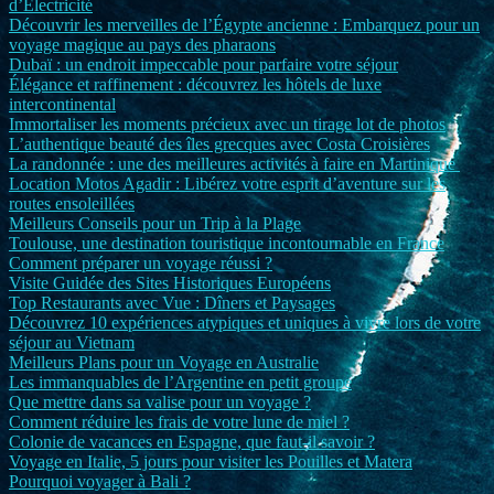
d’Électricité
Découvrir les merveilles de l’Égypte ancienne : Embarquez pour un
voyage magique au pays des pharaons
Dubaï : un endroit impeccable pour parfaire votre séjour
Élégance et raffinement : découvrez les hôtels de luxe
intercontinental
Immortaliser les moments précieux avec un tirage lot de photos
L’authentique beauté des îles grecques avec Costa Croisières
La randonnée : une des meilleures activités à faire en Martinique
Location Motos Agadir : Libérez votre esprit d’aventure sur les
routes ensoleillées
Meilleurs Conseils pour un Trip à la Plage
Toulouse, une destination touristique incontournable en France
Comment préparer un voyage réussi ?
Visite Guidée des Sites Historiques Européens
Top Restaurants avec Vue : Dîners et Paysages
Découvrez 10 expériences atypiques et uniques à vivre lors de votre
séjour au Vietnam
Meilleurs Plans pour un Voyage en Australie
Les immanquables de l’Argentine en petit groupe
Que mettre dans sa valise pour un voyage ?
Comment réduire les frais de votre lune de miel ?
Colonie de vacances en Espagne, que faut-il savoir ?
Voyage en Italie, 5 jours pour visiter les Pouilles et Matera
Pourquoi voyager à Bali ?