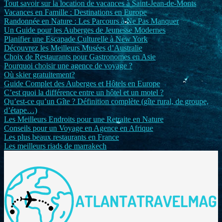
Tout savoir sur la location de vacances à Saint-Jean-de-Monts
Vacances en Famille : Destinations en Europe
Randonnée en Nature : Les Parcours à Ne Pas Manquer
Un Guide pour les Auberges de Jeunesse Modernes
Planifier une Escapade Culturelle à New York
Découvrez les Meilleurs Musées d’Australie
Choix de Restaurants pour Gastronomes en Asie
Pourquoi choisir une agence de voyage ?
Où skier gratuitement?
Guide Complet des Auberges et Hôtels en Europe
C’est quoi la différence entre un hôtel et un motel ?
Qu’est-ce qu’un Gîte ? Définition complète (gîte rural, de groupe,
d’étape…)
Les Meilleurs Endroits pour une Retraite en Nature
Conseils pour un Voyage en Agence en Afrique
Les plus beaux restaurants en France
Les meilleurs riads de marrakech