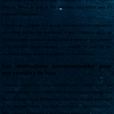
pour les dîners de gala et des vêtements confortables pour les
journées d’exploration.
N’hésitez pas à solliciter le concierge pour organiser des expériences
sur mesure. Profitez des installations à bord, comme le spa et les
restaurants gastronomiques. Enfin, prenez le temps de vous détendre
et de savourer chaque moment. La croisière de luxe est une
expérience unique, propice à la détente et à la découverte.
Les destinations incontournables pour
une croisière de luxe
Certaines destinations sont particulièrement prisées pour les
croisières de luxe. Les Caraïbes offrent des plages paradisiaques et
des eaux turquoise. La Méditerranée séduit par ses villes historiques
et ses paysages variés. Les fjords norvégiens impressionnent par
leurs paysages majestueux et leurs villages pittoresques.