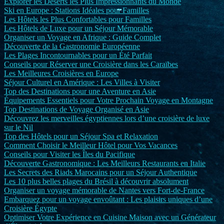
Explorer les Déserts les Plus Impressionnants du Monde
Ski en Europe : Stations Idéales pour Familles
Les Hôtels les Plus Confortables pour Familles
Les Hôtels de Luxe pour un Séjour Mémorable
Organiser un Voyage en Afrique : Guide Complet
Découverte de la Gastronomie Européenne
Les Plages Incontournables pour un Été Parfait
Conseils pour Réserver une Croisière dans les Caraïbes
Les Meilleures Croisières en Europe
Séjour Culturel en Amérique : Les Villes à Visiter
Top des Destinations pour une Aventure en Asie
Équipements Essentiels pour Votre Prochain Voyage en Montagne
Top Destinations de Voyage Organisé en Asie
Découvrez les merveilles égyptiennes lors d’une croisière de luxe
sur le Nil
Top des Hôtels pour un Séjour Spa et Relaxation
Comment Choisir le Meilleur Hôtel pour Vos Vacances
Conseils pour Visiter les Îles du Pacifique
Découverte Gastronomique : Les Meilleurs Restaurants en Italie
Les Secrets des Riads Marocains pour un Séjour Authentique
Les 10 plus belles plages du Brésil à découvrir absolument
Organiser un voyage mémorable de Nantes vers Fort-de-France
Embarquez pour un voyage envoûtant : Les plaisirs uniques d’une
Croisière Égypte
Optimiser Votre Expérience en Cuisine Maison avec un Générateur