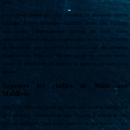
plage.
Un moment unique qui vous dévoilera un incroyable univers
aquatique. Vous y découvrirez également, durant cette excursion
sous marine, l’impressionnante diversité des fonds marins
maldivienne. Entre autres, en plongeant dans l’océan à 15-20 mètres
de profondeur, vous traverserez les coraux. Cela vous permettra
d’approcher les récifs pour être plus proche de certaines espèces
comme les raies mantas, les murènes, les poissons-perroquets et les
mérous.
Arpenter les ruelles de Malé aux
Maldives
Malé est la plus petite capitale du monde avec ses deux kilomètres et
demi de long et un kilomètre de large. Pourtant, la richesse de cette
ville est indéniable. Surnommée aussi l’« île des Sultans », elle