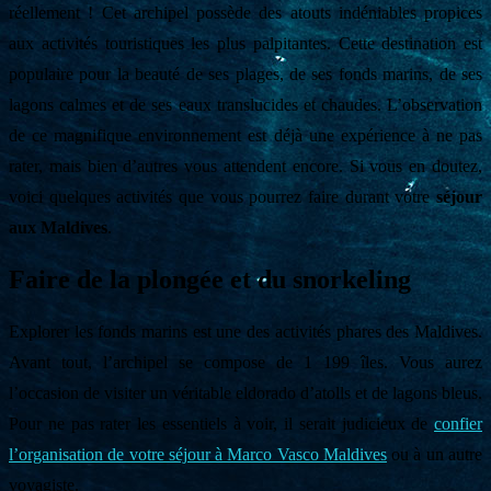
réellement ! Cet archipel possède des atouts indéniables propices
aux activités touristiques les plus palpitantes. Cette destination est
populaire pour la beauté de ses plages, de ses fonds marins, de ses
lagons calmes et de ses eaux translucides et chaudes. L’observation
de ce magnifique environnement est déjà une expérience à ne pas
rater, mais bien d’autres vous attendent encore. Si vous en doutez,
voici quelques activités que vous pourrez faire durant votre
séjour
aux Maldives
.
Faire de la plongée et du snorkeling
Explorer les fonds marins est une des activités phares des Maldives.
Avant tout, l’archipel se compose de 1 199 îles. Vous aurez
l’occasion de visiter un véritable eldorado d’atolls et de lagons bleus.
Pour ne pas rater les essentiels à voir, il serait judicieux de
confier
l’organisation de votre séjour à Marco Vasco Maldives
ou à un autre
voyagiste.