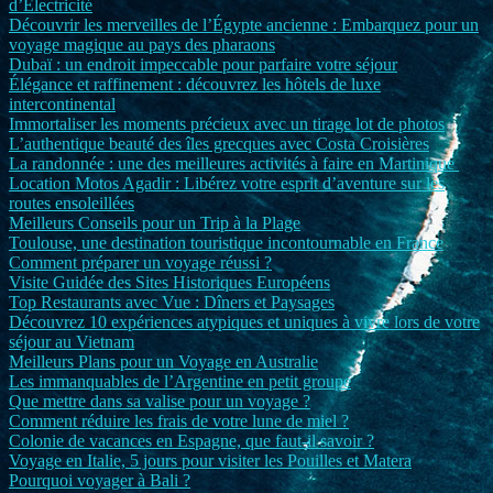
d’Électricité
Découvrir les merveilles de l’Égypte ancienne : Embarquez pour un
voyage magique au pays des pharaons
Dubaï : un endroit impeccable pour parfaire votre séjour
Élégance et raffinement : découvrez les hôtels de luxe
intercontinental
Immortaliser les moments précieux avec un tirage lot de photos
L’authentique beauté des îles grecques avec Costa Croisières
La randonnée : une des meilleures activités à faire en Martinique
Location Motos Agadir : Libérez votre esprit d’aventure sur les
routes ensoleillées
Meilleurs Conseils pour un Trip à la Plage
Toulouse, une destination touristique incontournable en France
Comment préparer un voyage réussi ?
Visite Guidée des Sites Historiques Européens
Top Restaurants avec Vue : Dîners et Paysages
Découvrez 10 expériences atypiques et uniques à vivre lors de votre
séjour au Vietnam
Meilleurs Plans pour un Voyage en Australie
Les immanquables de l’Argentine en petit groupe
Que mettre dans sa valise pour un voyage ?
Comment réduire les frais de votre lune de miel ?
Colonie de vacances en Espagne, que faut-il savoir ?
Voyage en Italie, 5 jours pour visiter les Pouilles et Matera
Pourquoi voyager à Bali ?