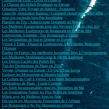
Croisières de Luxe : Choix et Conseils
Le Charme des Hôtels Boutiques en Europe
Organiser Votre Voyage en Agence : Avantages
Granville, destination thalasso : Comment choisir votre hôtel idéal
pour une escapade bien-être inoubliable
Planifier un Trip : Astuces pour Organiser un Voyage
Les Meilleurs Équipements pour des Voyages Loin de chez Soi
Les Meilleures Expériences de Restaurant en Bord de Mer
Gastronomie Asiatique : Top Restaurants à Visiter
Les Destinations de Spa et Détente en Europe
Vienne à Table : Quand la Gastronomie Autrichienne Rencontre
l’Histoire
Étudier en France : les meilleures formations liées à l’environnement
Les Meilleures Destinations pour le Ski en Amérique
Les Trésors Cachés des Petites Îles
Top des Destinations de Plage en 2024
Voyage Organisé en Europe : Ce Qu’il Faut Savoir
Explorer les Monuments et Musées en Italie
La Culture du Café à Vienne : Les Spots Incontournables
Destinations de Plage : Guide Complet
Les Spots Incontournables pour les Amoureux du Ski
Les Destinations Nature les Plus Belles en Amérique
Hôtels avec les Meilleurs Spas en Asie
Découvrir les Monuments Historiques de l’Afrique
Les Restaurants à Ne Pas Manquer en Afrique