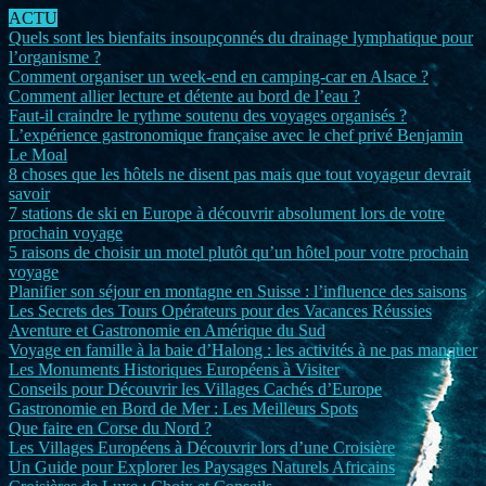
ACTU
Quels sont les bienfaits insoupçonnés du drainage lymphatique pour
l’organisme ?
Comment organiser un week-end en camping-car en Alsace ?
Comment allier lecture et détente au bord de l’eau ?
Faut-il craindre le rythme soutenu des voyages organisés ?
L’expérience gastronomique française avec le chef privé Benjamin
Le Moal
8 choses que les hôtels ne disent pas mais que tout voyageur devrait
savoir
7 stations de ski en Europe à découvrir absolument lors de votre
prochain voyage
5 raisons de choisir un motel plutôt qu’un hôtel pour votre prochain
voyage
Planifier son séjour en montagne en Suisse : l’influence des saisons
Les Secrets des Tours Opérateurs pour des Vacances Réussies
Aventure et Gastronomie en Amérique du Sud
Voyage en famille à la baie d’Halong : les activités à ne pas manquer
Les Monuments Historiques Européens à Visiter
Conseils pour Découvrir les Villages Cachés d’Europe
Gastronomie en Bord de Mer : Les Meilleurs Spots
Que faire en Corse du Nord ?
Les Villages Européens à Découvrir lors d’une Croisière
Un Guide pour Explorer les Paysages Naturels Africains