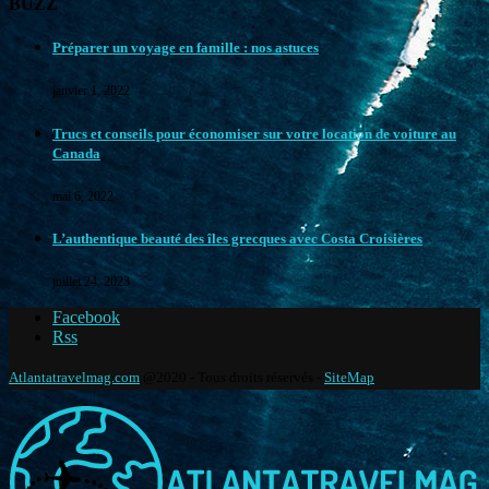
BUZZ
Préparer un voyage en famille : nos astuces
janvier 1, 2022
Trucs et conseils pour économiser sur votre location de voiture au
Canada
mai 6, 2022
L’authentique beauté des îles grecques avec Costa Croisières
juillet 24, 2023
Facebook
Rss
Atlantatravelmag.com
@2020 - Tous droits réservés -
SiteMap