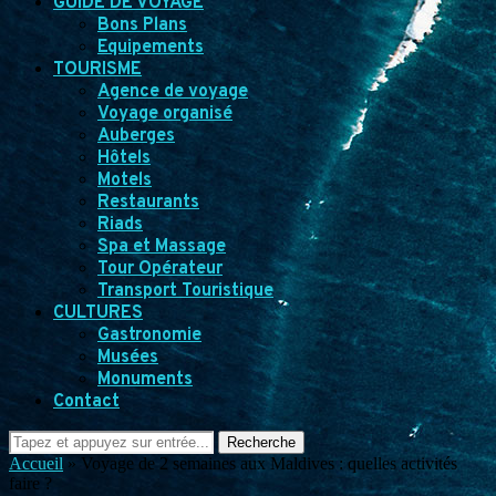
GUIDE DE VOYAGE
Bons Plans
Equipements
TOURISME
Agence de voyage
Voyage organisé
Auberges
Hôtels
Motels
Restaurants
Riads
Spa et Massage
Tour Opérateur
Transport Touristique
CULTURES
Gastronomie
Musées
Monuments
Contact
Recherche
Accueil
»
Voyage de 2 semaines aux Maldives : quelles activités
faire ?