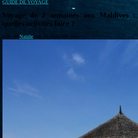
GUIDE DE VOYAGE
Voyage de 2 semaines aux Maldives :
quelles activités faire ?
écrit par
Natalie
mai 24, 2022
686
vues