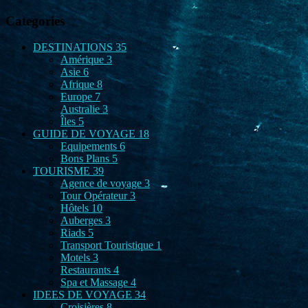
Categories
DESTINATIONS
35
Amérique
3
Asie
6
Afrique
8
Europe
7
Australie
3
Îles
5
GUIDE DE VOYAGE
18
Equipements
6
Bons Plans
5
TOURISME
39
Agence de voyage
3
Tour Opérateur
3
Hôtels
10
Auberges
3
Riads
5
Transport Touristique
1
Motels
3
Restaurants
4
Spa et Massage
4
IDEES DE VOYAGE
34
Croisières
8