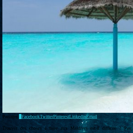
Partager
2
Facebook
Twitter
Pinterest
Linkedin
Email
Trouver des choses à faire aux Maldives est-il difficile ? Pas