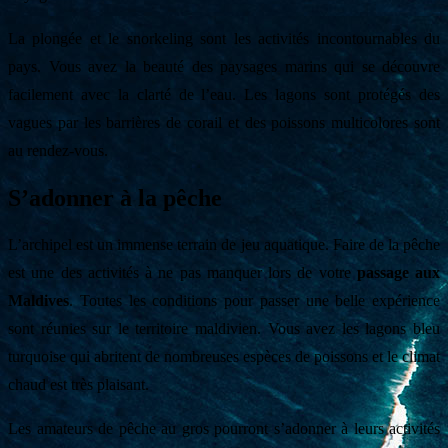
La plongée et le snorkeling sont les activités incontournables du
pays. Vous avez la beauté des paysages marins qui se découvre
facilement avec la clarté de l’eau. Les lagons sont protégés des
vagues par les barrières de corail et des poissons multicolores sont
au rendez-vous.
S’adonner à la pêche
L’archipel est un immense terrain de jeu aquatique. Faire de la pêche
est une des activités à ne pas manquer lors de votre
passage aux
Maldives
. Toutes les conditions pour passer une belle expérience
sont réunies sur le territoire maldivien. Vous avez les lagons bleu
turquoise qui abritent de nombreuses espèces de poissons et le climat
chaud est très plaisant.
Les amateurs de pêche au gros pourront s’adonner à leurs activités