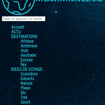
Accueil
ACTU
DESTINATIONS
Afrique
Amérique
Asie
Australie
Europe
Îles
IDEES DE VOYAGE
Croisières
Déserts
Nature
Plage
Ski
Trip
Sport