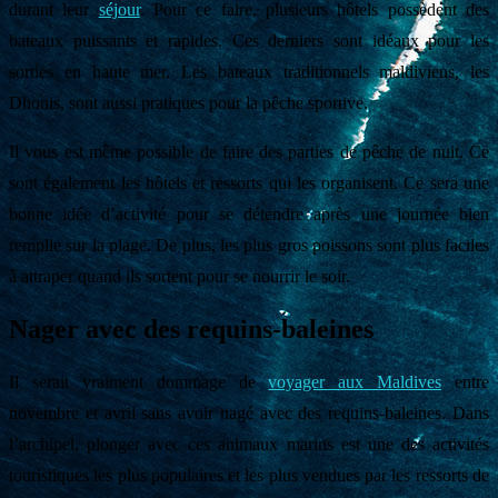
durant leur
séjour
. Pour ce faire, plusieurs hôtels possèdent des
bateaux puissants et rapides. Ces derniers sont idéaux pour les
sorties en haute mer. Les bateaux traditionnels maldiviens, les
Dhonis, sont aussi pratiques pour la pêche sportive.
Il vous est même possible de faire des parties de pêche de nuit. Ce
sont également les hôtels et ressorts qui les organisent. Ce sera une
bonne idée d’activité pour se détendre après une journée bien
remplie sur la plage. De plus, les plus gros poissons sont plus faciles
à attraper quand ils sortent pour se nourrir le soir.
Nager avec des requins-baleines
Il serait vraiment dommage de
voyager aux Maldives
entre
novembre et avril sans avoir nagé avec des requins-baleines. Dans
l’archipel, plonger avec ces animaux marins est une des activités
touristiques les plus populaires et les plus vendues par les ressorts de