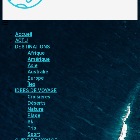
Accueil
ACTU
DESTINATIONS
Afrique
Amérique
Asie
Australie
Europe
Îles
IDEES DE VOYAGE
Croisières
Déserts
Nature
Plage
Ski
Trip
Sport