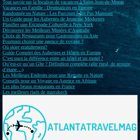
Tout savoir sur la location de vacances à Saint-Jean-de-Monts
Vacances en Famille : Destinations en Europe
Randonnée en Nature : Les Parcours à Ne Pas Manquer
Un Guide pour les Auberges de Jeunesse Modernes
Planifier une Escapade Culturelle à New York
Découvrez les Meilleurs Musées d’Australie
Choix de Restaurants pour Gastronomes en Asie
Pourquoi choisir une agence de voyage ?
Où skier gratuitement?
Guide Complet des Auberges et Hôtels en Europe
C’est quoi la différence entre un hôtel et un motel ?
Qu’est-ce qu’un Gîte ? Définition complète (gîte rural, de groupe,
d’étape…)
Les Meilleurs Endroits pour une Retraite en Nature
Conseils pour un Voyage en Agence en Afrique
Les plus beaux restaurants en France
Les meilleurs riads de marrakech