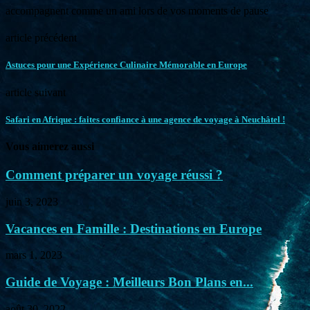
accompagnent comme un ami lors de vos moments de pause
article précédent
Astuces pour une Expérience Culinaire Mémorable en Europe
article suivant
Safari en Afrique : faites confiance à une agence de voyage à Neuchâtel !
Vous aimerez aussi
Comment préparer un voyage réussi ?
juin 3, 2023
Vacances en Famille : Destinations en Europe
mars 1, 2023
Guide de Voyage : Meilleurs Bon Plans en...
août 30, 2022