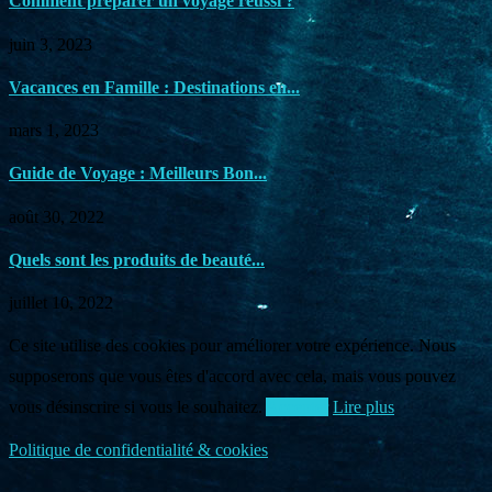
Comment préparer un voyage réussi ?
juin 3, 2023
Vacances en Famille : Destinations en...
mars 1, 2023
Guide de Voyage : Meilleurs Bon...
août 30, 2022
Quels sont les produits de beauté...
juillet 10, 2022
Ce site utilise des cookies pour améliorer votre expérience. Nous
supposerons que vous êtes d'accord avec cela, mais vous pouvez
vous désinscrire si vous le souhaitez.
Accepter
Lire plus
Politique de confidentialité & cookies