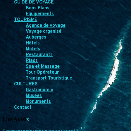
GUIDE DE VOYAGE
Bons Plans
Equipements
TOURISME
Agence de voyage
Voyage organisé
Auberges
Hôtels
Motels
Restaurants
Riads
Spa et Massage
Tour Opérateur
Transport Touristique
CULTURES
Gastronomie
Musées
Monuments
Contact
Lire Aussi
x