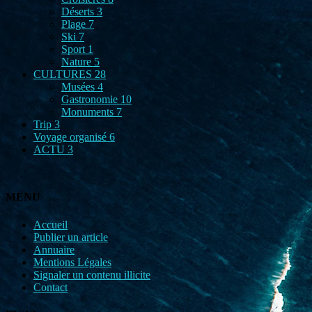
Déserts
3
Plage
7
Ski
7
Sport
1
Nature
5
CULTURES
28
Musées
4
Gastronomie
10
Monuments
7
Trip
3
Voyage organisé
6
ACTU
3
MENU
Accueil
Publier un article
Annuaire
Mentions Légales
Signaler un contenu illicite
Contact