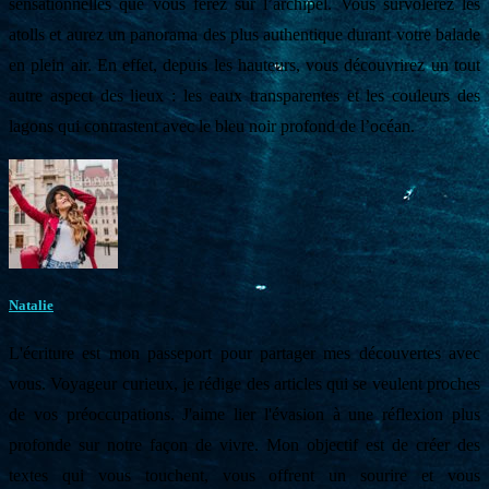
sensationnelles que vous ferez sur l’archipel. Vous survolerez les
atolls et aurez un panorama des plus authentique durant votre balade
en plein air. En effet, depuis les hauteurs, vous découvrirez un tout
autre aspect des lieux : les eaux transparentes et les couleurs des
lagons qui contrastent avec le bleu noir profond de l’océan.
Natalie
L'écriture est mon passeport pour partager mes découvertes avec
vous. Voyageur curieux, je rédige des articles qui se veulent proches
de vos préoccupations. J'aime lier l'évasion à une réflexion plus
profonde sur notre façon de vivre. Mon objectif est de créer des
textes qui vous touchent, vous offrent un sourire et vous