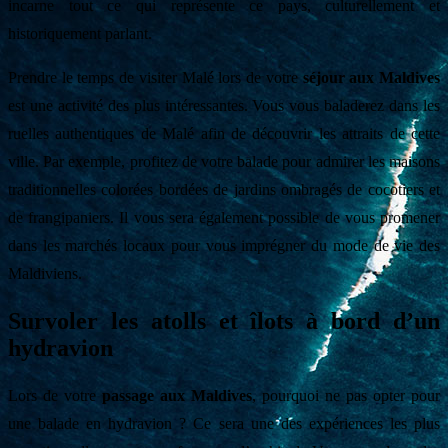
incarne tout ce qui représente ce pays, culturellement et
historiquement parlant.
Prendre le temps de visiter Malé lors de votre
séjour aux Maldives
est une activité des plus intéressantes. Vous vous baladerez dans les
ruelles authentiques de Malé afin de découvrir les attraits de cette
ville. Par exemple, profitez de votre balade pour admirer les maisons
traditionnelles colorées bordées de jardins ombragés de cocotiers et
de frangipaniers. Il vous sera également possible de vous promener
dans les marchés locaux pour vous imprégner du mode de vie des
Maldiviens.
Survoler les atolls et îlots à bord d’un
hydravion
Lors de votre
passage aux Maldives
, pourquoi ne pas opter pour
une balade en hydravion ? Ce sera une des expériences les plus